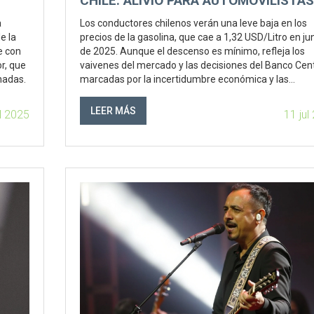
CHILE: ALIVIO PARA AUTOMOVILISTAS
DESDE ESTE JUEVES
a
Los conductores chilenos verán una leve baja en los
e la
precios de la gasolina, que cae a 1,32 USD/Litro en ju
e con
de 2025. Aunque el descenso es mínimo, refleja los
r, que
vaivenes del mercado y las decisiones del Banco Cent
rnadas.
marcadas por la incertidumbre económica y las
variaciones globales del crudo.
LEER MÁS
ul 2025
11 jul