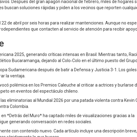
ivos. Después del gran apagón nacional de febrero, miles de hogares 
des buscan soluciones rápidas y piden a los vecinos que reporten cualqui
22 de abril por seis horas para realizar mantenciones. Aunque no espec
trodependientes que contacten al servicio de atención para recibir apoyo
e
ricana 2025, generando críticas intensas en Brasil. Mientras tanto, Rac
tlético Bucaramanga, dejando al Colo‑Colo en el último puesto del Grupo
 Copa Sudamericana después de batir a Defensa y Justicia 3-1. Los goles
ar la ventaja.
vocó polémica en los Premios Caleuche al criticar a actrices y burlarse 
espeto en eventos del espectáculo chileno.
as eliminatorias al Mundial 2026 por una patada violenta contra Kevin 
contra Colombia.
lo en *Detrás del Muro* ha captado miles de visualizaciones gracias a la
sigue generando conversación en redes sociales.
mente con contenido nuevo. Cada artículo incluye una descripción breve