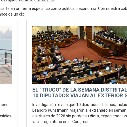
tres rápidamente lo que buscas.
entrarte en un tema específico como política o economía. Con nuestra co
nce de un clic.
EL "TRUCO" DE LA SEMANA DISTRITAL
10 DIPUTADOS VIAJAN AL EXTERIOR 
PERDER SU DIETA
 menor
Investigación revela que 10 diputados chilenos, inclui
Leandro Kunstmann, viajaron al extranjero en seman
bsidios
distritales de 2026 sin perder su dieta, exponiendo un
vacío regulatorio en el Congreso.