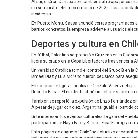
Al sur, el Gran Concepción también sufre apagones mas
sin suministro eléctrico en junio de 2025. Las autorida
incidencia.
En Puerto Montt, Saesa anunció cortes programados el 
barrios concretos, la empresa advierte a usuarios elec
Deportes y cultura en Chil
En fútbol, Palestino sorprendió a Cruzeiro en la Sudame
lidera su grupo en la Copa Libertadores tras vencer a A
Universidad Católica tomó el control del Grupo B en la
Ismael Díaz y Luis Moreno fueron decisivos para asegur
En noticias de figuras públicas, Gonzalo Valenzuela pro
Roberto Farías. El incidente abrió un debate sobre el r
También se reportó la expulsión de Enzo Fernández en l
A pesar de jugar con diez, Argentina igualó el partido 
Si te interesan los eventos culturales, la gala del Pueb
participación de Naya Fácil y Bombo Fica. El programa 
Esta página de etiqueta "Chile" se actualiza constante