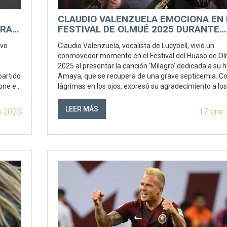
CLAUDIO VALENZUELA EMOCIONA EN 
ARA
FESTIVAL DE OLMUÉ 2025 DURANTE
CONCIERTO DE LUCYBELL
uvo
Claudio Valenzuela, vocalista de Lucybell, vivió un
conmovedor momento en el Festival del Huaso de O
2025 al presentar la canción 'Milagro' dedicada a su h
partido
Amaya, que se recupera de una grave septicemia. C
pone en
lágrimas en los ojos, expresó su agradecimiento a los
médicos de la Posta Central y resaltó el valor del sis
público de salud. Lucybell compartió escenario con
LEER MÁS
n 2025
17 ene
Consuelo Schuster y Mataz, en una velada que tamb
vio a Diego Torres e Ignacio Socias.