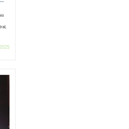
nio
ral,
 2025