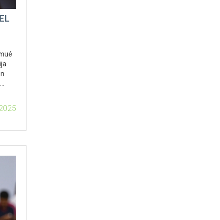
EL
lmué
ija
on
tema
 2025
ién