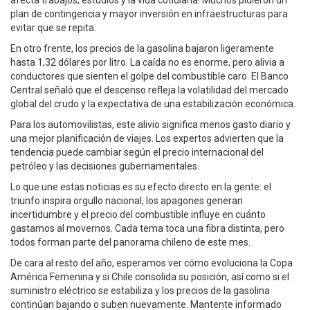
afecta trabajos, estudios y la vida cotidiana. Muchos pidieron un
plan de contingencia y mayor inversión en infraestructuras para
evitar que se repita.
En otro frente, los precios de la gasolina bajaron ligeramente
hasta 1,32 dólares por litro. La caída no es enorme, pero alivia a
conductores que sienten el golpe del combustible caro. El Banco
Central señaló que el descenso refleja la volatilidad del mercado
global del crudo y la expectativa de una estabilización económica.
Para los automovilistas, este alivio significa menos gasto diario y
una mejor planificación de viajes. Los expertos advierten que la
tendencia puede cambiar según el precio internacional del
petróleo y las decisiones gubernamentales.
Lo que une estas noticias es su efecto directo en la gente: el
triunfo inspira orgullo nacional, los apagones generan
incertidumbre y el precio del combustible influye en cuánto
gastamos al movernos. Cada tema toca una fibra distinta, pero
todos forman parte del panorama chileno de este mes.
De cara al resto del año, esperamos ver cómo evoluciona la Copa
América Femenina y si Chile consolida su posición, así como si el
suministro eléctrico se estabiliza y los precios de la gasolina
continúan bajando o suben nuevamente. Mantente informado