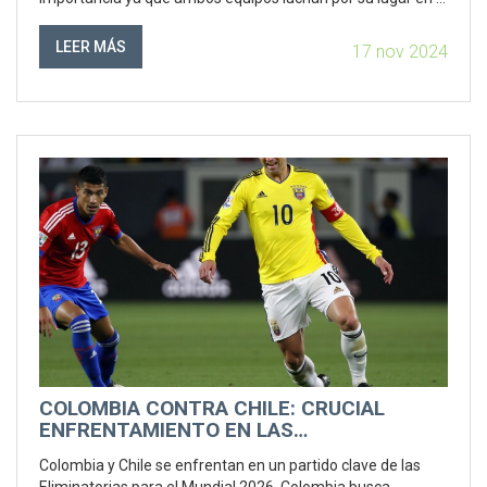
próximo Mundial. Venezuela tiene una ventaja ligera en
puntos, pero Chile está determinado a cambiar su suerte.
LEER MÁS
17 nov 2024
COLOMBIA CONTRA CHILE: CRUCIAL
ENFRENTAMIENTO EN LAS
ELIMINATORIAS MUNDIALISTAS 2026
Colombia y Chile se enfrentan en un partido clave de las