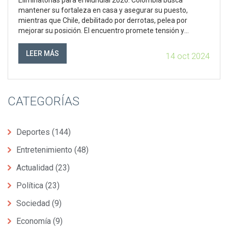
Eliminatorias para el Mundial 2026. Colombia busca
mantener su fortaleza en casa y asegurar su puesto,
mientras que Chile, debilitado por derrotas, pelea por
mejorar su posición. El encuentro promete tensión y
emoción, con transmisiones televisivas y en línea
disponibles para ambos países.
LEER MÁS
14 oct 2024
CATEGORÍAS
Deportes
(144)
Entretenimiento
(48)
Actualidad
(23)
Política
(23)
Sociedad
(9)
Economía
(9)