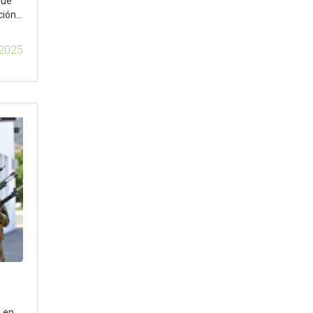
que
ción
 2025
o en