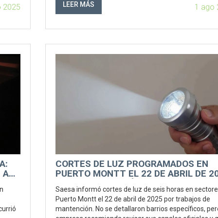
oficiales de Enel.
LEER MÁS
o 2025
1 ago
A:
CORTES DE LUZ PROGRAMADOS EN
 A
PUERTO MONTT EL 22 DE ABRIL DE 20
SAESA REALIZARÁ MANTENCIONES P
an
Saesa informó cortes de luz de seis horas en sector
SEIS HORAS
Puerto Montt el 22 de abril de 2025 por trabajos de
currió
mantención. No se detallaron barrios específicos, per