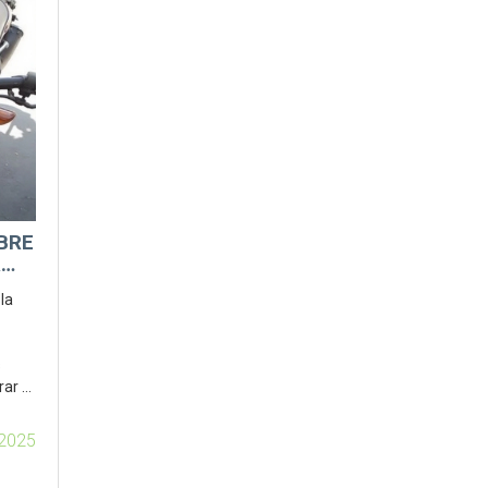
OBRE
R
la
s
rar y
2025