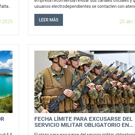
empresa recomienda revisar sus canales oficiales y 
falta
usuarios electrodependientes se contacten con aten
al cliente para recibir apoyo.
LEER MÁS
ul 2025
25 abr
OR
FECHA LÍMITE PARA EXCUSARSE DEL
SERVICIO MILITAR OBLIGATORIO EN
CHILE: ¿CUÁLES SON LOS MOTIVOS
tud 4.4
El plazo para excusarse del servicio militar obligatori