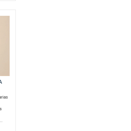
A
AS
arias
s