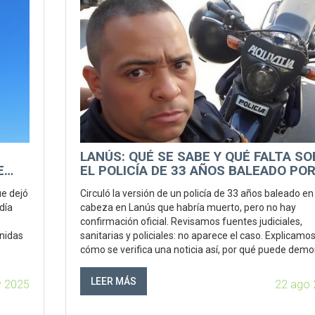
LANÚS: QUÉ SE SABE Y QUÉ FALTA S
E
EL POLICÍA DE 33 AÑOS BALEADO PO
LADRONES
ue dejó
Circuló la versión de un policía de 33 años baleado en 
día
cabeza en Lanús que habría muerto, pero no hay
confirmación oficial. Revisamos fuentes judiciales,
nidas
sanitarias y policiales: no aparece el caso. Explicamo
cómo se verifica una noticia así, por qué puede demo
qué señales buscar para confirmar. Seguiremos
chequeando.
LEER MÁS
v 2025
22 ago 