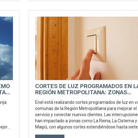
EMO
CORTES DE LUZ PROGRAMADOS EN L
TA
REGIÓN METROPOLITANA: ZONAS
AFECTADAS Y MOTIVOS DETRÁS DE L
nja:
Enel está realizando cortes programados de luz en v
INTERRUPCIONES
comunas de la Región Metropolitana para mejorar el
servicio y conectar nuevos clientes. Las interrupcione
han impactado a zonas como La Reina, La Cisterna y
ejora,
Maipú, con algunos cortes extendiéndose hasta siete
horas. Los vecinos deben informarse en los canales