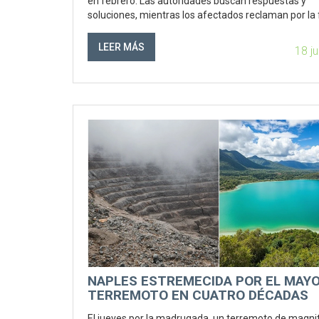
en febrero. Las autoridades buscan respuestas y
soluciones, mientras los afectados reclaman por la 
de información y servicios básicos.
LEER MÁS
18 j
NAPLES ESTREMECIDA POR EL MAY
TERREMOTO EN CUATRO DÉCADAS
El jueves por la madrugada, un terremoto de magni