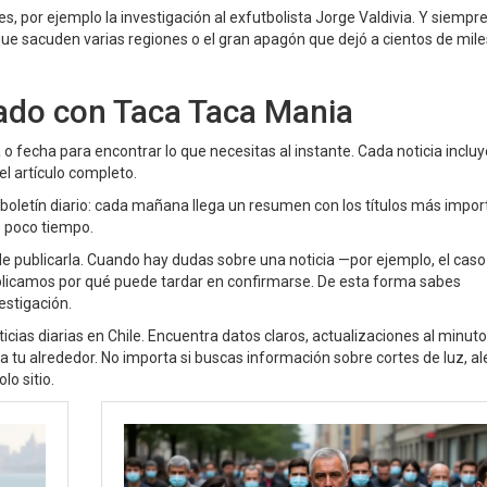
s, por ejemplo la investigación al exfutbolista Jorge Valdivia. Y siempr
e sacuden varias regiones o el gran apagón que dejó a cientos de mile
do con Taca Taca Mania
ma o fecha para encontrar lo que necesitas al instante. Cada noticia inclu
el artículo completo.
al boletín diario: cada mañana llega un resumen con los títulos más impor
s poco tiempo.
e publicarla. Cuando hay dudas sobre una noticia —por ejemplo, el caso
plicamos por qué puede tardar en confirmarse. De esta forma sabes
estigación.
cias diarias en Chile. Encuentra datos claros, actualizaciones al minuto 
 tu alrededor. No importa si buscas información sobre cortes de luz, al
lo sitio.