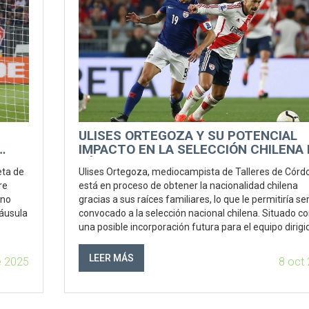
ULISES ORTEGOZA Y SU POTENCIAL
IMPACTO EN LA SELECCIÓN CHILENA 
FÚTBOL
eta de
Ulises Ortegoza, mediocampista de Talleres de Córd
re
está en proceso de obtener la nacionalidad chilena
 no
gracias a sus raíces familiares, lo que le permitiría se
láusula
convocado a la selección nacional chilena. Situado 
una posible incorporación futura para el equipo dirigi
por Ricardo Gareca, su elegibilidad depende del
reconocimiento de su nacionalidad. Ortegoza podría
LEER MÁS
e 2025
8 oct
ofrecer una nueva dinámica en el centro del campo
chileno.