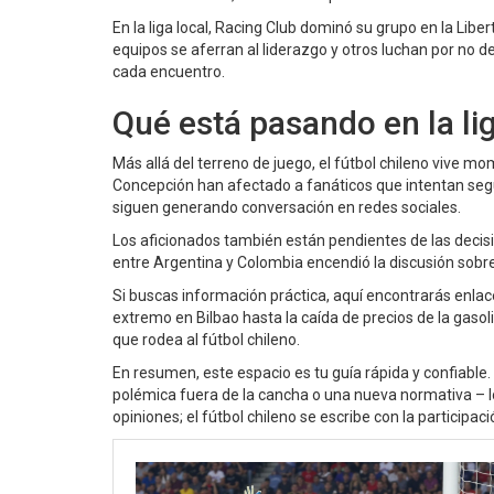
En la liga local, Racing Club dominó su grupo en la Lib
equipos se aferran al liderazgo y otros luchan por no d
cada encuentro.
Qué está pasando en la li
Más allá del terreno de juego, el fútbol chileno vive m
Concepción han afectado a fanáticos que intentan segui
siguen generando conversación en redes sociales.
Los aficionados también están pendientes de las decisi
entre Argentina y Colombia encendió la discusión sobre l
Si buscas información práctica, aquí encontrarás enlace
extremo en Bilbao hasta la caída de precios de la gaso
que rodea al fútbol chileno.
En resumen, este espacio es tu guía rápida y confiabl
polémica fuera de la cancha o una nueva normativa – l
opiniones; el fútbol chileno se escribe con la participac