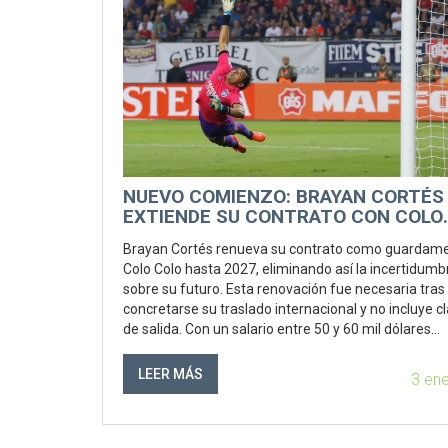
NUEVO COMIENZO: BRAYAN CORTÉS
EXTIENDE SU CONTRATO CON COLO
COLO HASTA 2027
Brayan Cortés renueva su contrato como guardam
Colo Colo hasta 2027, eliminando así la incertidumb
sobre su futuro. Esta renovación fue necesaria tras
concretarse su traslado internacional y no incluye c
de salida. Con un salario entre 50 y 60 mil dólares
mensuales, Cortés sigue bajo la dirección de Jorge
Almirón, asegurando la estabilidad en la posición de
LEER MÁS
3 en
portero.