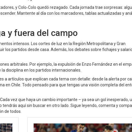
ertadores, y Colo‑Colo quedó rezagado. Cada jornada trae sorpresas: alg
escender. Mantente al día con los marcadores, tablas actualizadas y anál
ga y fuera del campo
omentos intensos. Los cortes de luz en la Región Metropolitana y Gran
r los partidos desde casa. Además, los debates sobre fichajes y salari
ones arbitrales. Por ejemplo, la expulsión de Enzo Fernández en el emp
a disciplina en los partidos internacionales.
s a artículos que explican cada tema con detalle: desde la alerta por ca
lina en Chile. Todo pensado para que tengas una visión completa del en
e. Cada vez que haya un cambio importante – ya sea un gol inesperado, 
o tendrás aquí sin buscar en otro lado. Sigue leyendo, comenta y compa
ión de todos.