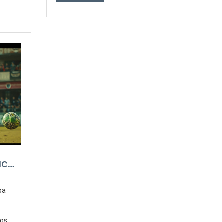
ICO
pa
Los