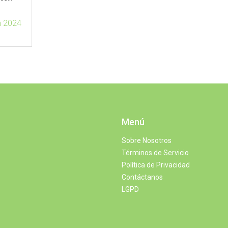
n
derers
n 2024
Menú
Sobre Nosotros
Términos de Servicio
Política de Privacidad
Contáctanos
LGPD