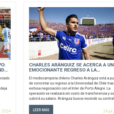
VO:
CHARLES ARÁNGUIZ SE ACERCA A UN
NDO
EMOCIONANTE REGRESO A LA
UNIVERSIDAD DE CHILE
nciado
El mediocampista chileno Charles Aránguiz está a p
de concretar su regreso a la Universidad de Chile tra
 deja
exitosa negociación con el Inter de Porto Alegre. La
operación se realizará sin costo de transferencia y so
cubrirá su salario. Aránguiz busca rescindir su contra
actual para fortalecer el mediocampo de la 'U'.
quipo.
LEER MÁS
o 2024
24 jul