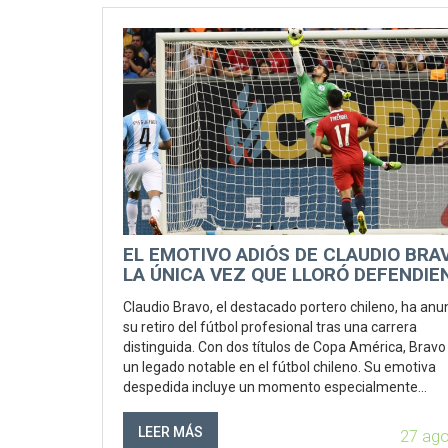
EL EMOTIVO ADIÓS DE CLAUDIO BRA
LA ÚNICA VEZ QUE LLORÓ DEFENDIE
A LA ROJA
Claudio Bravo, el destacado portero chileno, ha anu
su retiro del fútbol profesional tras una carrera
distinguida. Con dos títulos de Copa América, Bravo
un legado notable en el fútbol chileno. Su emotiva
despedida incluye un momento especialmente
conmovedor en el que lloró defendiendo a La Roja,
reflejando su profunda conexión emocional con el e
LEER MÁS
27 ag