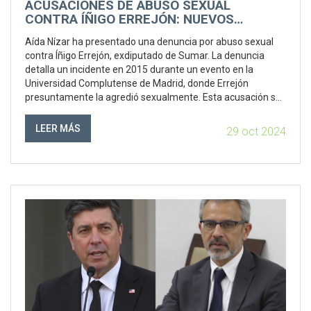
ACUSACIONES DE ABUSO SEXUAL
CONTRA ÍÑIGO ERREJÓN: NUEVOS
DETALLES Y REACCIONES
Aída Nízar ha presentado una denuncia por abuso sexual
contra Íñigo Errejón, exdiputado de Sumar. La denuncia
detalla un incidente en 2015 durante un evento en la
Universidad Complutense de Madrid, donde Errejón
presuntamente la agredió sexualmente. Esta acusación se
suma a la hecha por la actriz Elisa Mouliaá, quien también
alegó conductas inapropiadas por parte de Errejón. El caso
LEER MÁS
29 oct 2024
está siendo investigado por la justicia española.