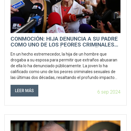
CONMOCIÓN: HIJA DENUNCIA A SU PADRE
COMO UNO DE LOS PEORES CRIMINALES
SEXUALES DE LOS ÚLTIMOS 20 AÑOS
En un hecho estremecedor, la hija de un hombre que
drogaba a su esposa para permitir que extraños abusaran
de ella lo ha denunciado públicamente. La joven lo ha
calificado como uno de los peores criminales sexuales de
las últimas dos décadas, resaltando el profundo impacto
emocional y psicológico que los crímenes han tenido en su
familia, especialmente en su madre.
LEER MÁS
6 sep 2024