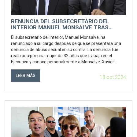
RENUNCIA DEL SUBSECRETARIO DEL
INTERIOR MANUEL MONSALVE TRAS
DENUNCIA DE ABUSO SEXUAL:
El subsecretario del Interior, Manuel Monsalve, ha
DESARROLLOS Y CONSECUENCIAS
renunciado a su cargo después de que se presentara una
denuncia de abuso sexual en su contra. La denuncia fue
realizada por una mujer de 32 años que trabaja en el
Ejecutivo y conoce personalmente a Monsalve. Xavier
Armendáriz, jefe de la Fiscalía Centro Norte, lidera la
investigación mientras Monsalve declara estar seguro de
LEER MÁS
18 oct 2024
su inocencia.