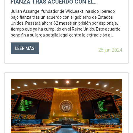
FIANZA TRAS ACUERDO CON EL
GOBIERNO DE ESTADOS UNIDOS
Julian Assange, fundador de WikiLeaks, ha sido liberado
bajo fianza tras un acuerdo con el gobierno de Estados
Unidos. Passará ahora 62 meses en prisión por espionaje,
tiempo que ya ha cumplido en el Reino Unido. Este acuerdo
pone fin a su larga batalla legal contra la extradición a
EE.UU., donde enfrentaba cargos de revelar información
clasificada sobre crímenes de guerra.
LEER MÁS
25 jun 2024