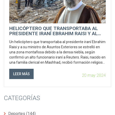
HELICÓPTERO QUE TRANSPORTABA AL
PRESIDENTE IRANÍ EBRAHIM RAISI Y AL
MINISTRO DE ASUNTOS EXTERIORES SE
Un helicóptero que transportaba al presidente iraní Ebrahim
ESTRELLA EN TERRENO MONTAÑOSO
Raisi y a su ministro de Asuntos Exteriores se estrelló en
una zona montañosa debido a la densa niebla, según
confirmó un alto funcionario iraní a Reuters. Raisi, nacido en
una familia clerical en Mashhad, recibió formación religiosa
en Qom y desempeñó un papel crucial en el fortalecimiento
del régimen.
LEER MÁS
20 may 2024
CATEGORÍAS
Deportes
(144)