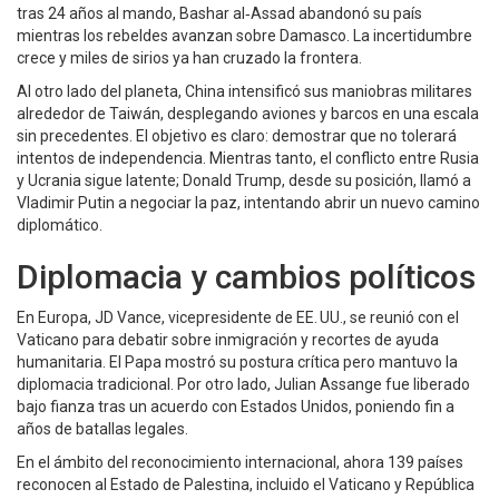
tras 24 años al mando, Bashar al‑Assad abandonó su país
mientras los rebeldes avanzan sobre Damasco. La incertidumbre
crece y miles de sirios ya han cruzado la frontera.
Al otro lado del planeta, China intensificó sus maniobras militares
alrededor de Taiwán, desplegando aviones y barcos en una escala
sin precedentes. El objetivo es claro: demostrar que no tolerará
intentos de independencia. Mientras tanto, el conflicto entre Rusia
y Ucrania sigue latente; Donald Trump, desde su posición, llamó a
Vladimir Putin a negociar la paz, intentando abrir un nuevo camino
diplomático.
Diplomacia y cambios políticos
En Europa, JD Vance, vicepresidente de EE. UU., se reunió con el
Vaticano para debatir sobre inmigración y recortes de ayuda
humanitaria. El Papa mostró su postura crítica pero mantuvo la
diplomacia tradicional. Por otro lado, Julian Assange fue liberado
bajo fianza tras un acuerdo con Estados Unidos, poniendo fin a
años de batallas legales.
En el ámbito del reconocimiento internacional, ahora 139 países
reconocen al Estado de Palestina, incluido el Vaticano y República