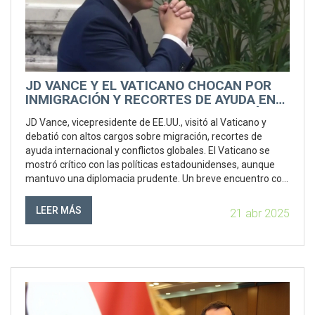
JD VANCE Y EL VATICANO CHOCAN POR
INMIGRACIÓN Y RECORTES DE AYUDA EN
UNA VISITA MARCADA POR LA TENSIÓN
JD Vance, vicepresidente de EE.UU., visitó al Vaticano y
debatió con altos cargos sobre migración, recortes de
ayuda internacional y conflictos globales. El Vaticano se
mostró crítico con las políticas estadounidenses, aunque
mantuvo una diplomacia prudente. Un breve encuentro con
el Papa, cargado de gestos simbólicos, reflejó distancias
pese a afinidades católicas.
LEER MÁS
21 abr 2025