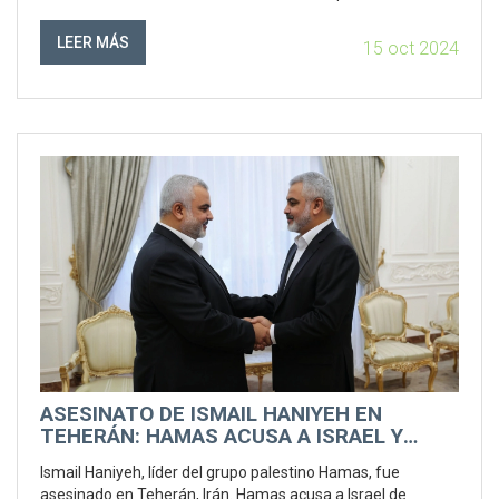
uso de la fuerza. La situación representa una escalada
significativa en las tensiones regionales y evidencia la
LEER MÁS
15 oct 2024
postura cada vez más inflexible del régimen de Xi Jinping
frente a Taiwán.
ASESINATO DE ISMAIL HANIYEH EN
TEHERÁN: HAMAS ACUSA A ISRAEL Y
DESATA TENSIONES EN MEDIO ORIENTE
Ismail Haniyeh, líder del grupo palestino Hamas, fue
asesinado en Teherán, Irán. Hamas acusa a Israel de