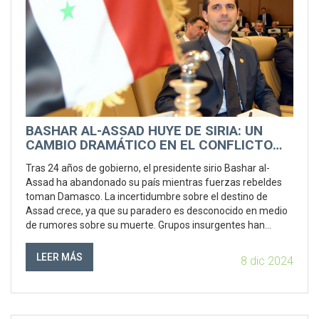
BASHAR AL-ASSAD HUYE DE SIRIA: UN
CAMBIO DRAMÁTICO EN EL CONFLICTO
SIRIO
Tras 24 años de gobierno, el presidente sirio Bashar al-
Assad ha abandonado su país mientras fuerzas rebeldes
toman Damasco. La incertidumbre sobre el destino de
Assad crece, ya que su paradero es desconocido en medio
de rumores sobre su muerte. Grupos insurgentes han
logrado avances impresionantes, con el control de varias
ciudades claves y la toma de la sede de radio y televisión
LEER MÁS
8 dic 2024
nacional. Miles de sirios huyen del país debido a la
intensificación del conflicto.