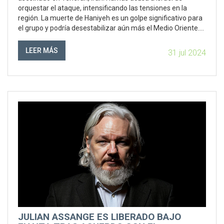
orquestar el ataque, intensificando las tensiones en la
región. La muerte de Haniyeh es un golpe significativo para
el grupo y podría desestabilizar aún más el Medio Oriente.
La comunidad internacional ha reaccionado condenando la
violencia y pidiendo moderación.
LEER MÁS
31 jul 2024
JULIAN ASSANGE ES LIBERADO BAJO