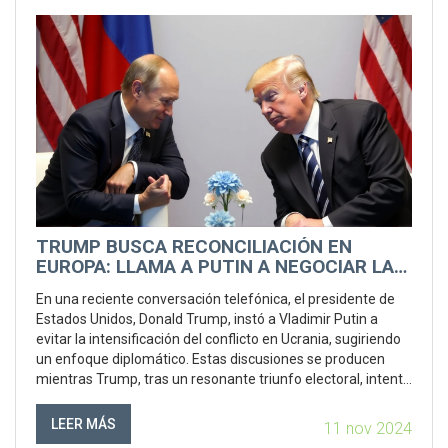
TRUMP BUSCA RECONCILIACIÓN EN
EUROPA: LLAMA A PUTIN A NEGOCIAR LA
PAZ EN UCRANIA
En una reciente conversación telefónica, el presidente de
Estados Unidos, Donald Trump, instó a Vladimir Putin a
evitar la intensificación del conflicto en Ucrania, sugiriendo
un enfoque diplomático. Estas discusiones se producen
mientras Trump, tras un resonante triunfo electoral, intenta
redefinir el panorama diplomático global, y ha mantenido
diálogos con líderes como Zelensky para avanzar en una
LEER MÁS
11 nov 2024
resolución pacífica.