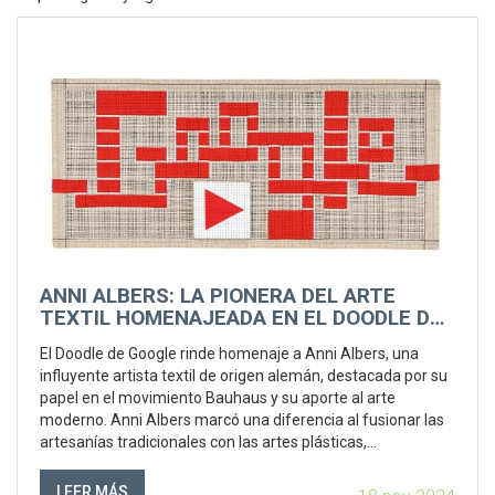
ANNI ALBERS: LA PIONERA DEL ARTE
TEXTIL HOMENAJEADA EN EL DOODLE DE
GOOGLE
El Doodle de Google rinde homenaje a Anni Albers, una
influyente artista textil de origen alemán, destacada por su
papel en el movimiento Bauhaus y su aporte al arte
moderno. Anni Albers marcó una diferencia al fusionar las
artesanías tradicionales con las artes plásticas,
especialmente en la técnica del tejido. Su legado continúa
inspirando a artistas alrededor del mundo.
LEER MÁS