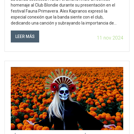
homenaje al Club Blondie durante su presentación en el
festival Fauna Primavera. Alex Kapranos expresó la
especial conexión que la banda siente con el club,
dedicando una canción y subrayando la importancia de
lugares como estos en el fomento de la cultura musical y la
comunidad.
LEER MÁS
11 nov 2024