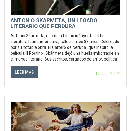
ANTONIO SKÁRMETA, UN LEGADO
LITERARIO QUE PERDURA
Antonio Skármeta, escritor chileno influyente en la
literatura latinoamericana, falleció a los 83 años. Celebrado
por su notable obra 'El Cartero de Neruda', que inspiró la
película 'Il Postino', Skármeta dejó una huella imborrable en
el mundo literario. Sus escritos, cargados de amor, política y
cultura chilena, constituyen un reflejo de su estrecha
conexión con su país natal. Su partida representa una gran
LEER MÁS
15 oct 2024
pérdida para el ámbito literario.