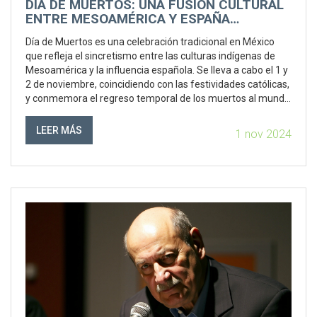
DÍA DE MUERTOS: UNA FUSIÓN CULTURAL
ENTRE MESOAMÉRICA Y ESPAÑA
CELEBRADA EL 1 Y 2 DE NOVIEMBRE
Día de Muertos es una celebración tradicional en México
que refleja el sincretismo entre las culturas indígenas de
Mesoamérica y la influencia española. Se lleva a cabo el 1 y
2 de noviembre, coincidiendo con las festividades católicas,
y conmemora el regreso temporal de los muertos al mundo
de los vivos. Esta tradición ha evolucionado a lo largo de los
años y ha sido reconocida por la UNESCO como patrimonio
LEER MÁS
1 nov 2024
cultural inmaterial.