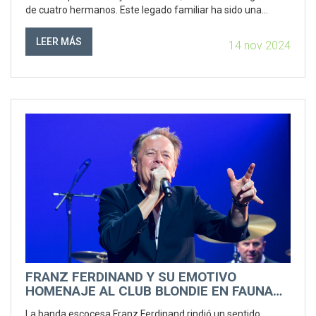
de cuatro hermanos. Este legado familiar ha sido una
fuente de inspiración y motivación para sus logros
profesionales y personales.
LEER MÁS
14 nov 2024
FRANZ FERDINAND Y SU EMOTIVO
HOMENAJE AL CLUB BLONDIE EN FAUNA
PRIMAVERA
La banda escocesa Franz Ferdinand rindió un sentido