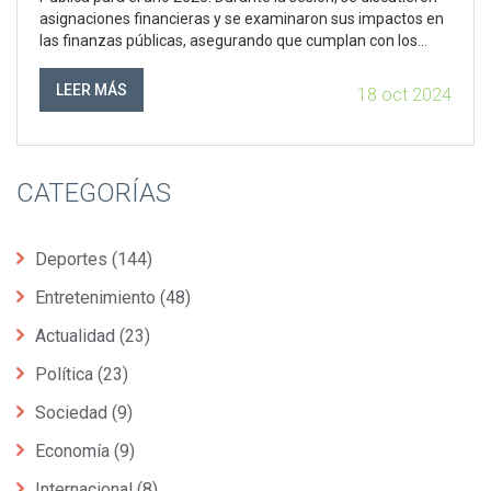
asignaciones financieras y se examinaron sus impactos en
las finanzas públicas, asegurando que cumplan con los
objetivos fiscales y estratégicos del gobierno. La reunión
promovió la transparencia y responsabilidad en el gasto
LEER MÁS
18 oct 2024
público, siendo transmitida en vivo por TV Senado.
CATEGORÍAS
Deportes
(144)
Entretenimiento
(48)
Actualidad
(23)
Política
(23)
Sociedad
(9)
Economía
(9)
Internacional
(8)