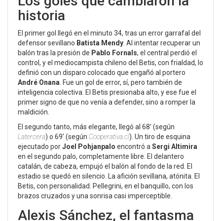
Los goles que cambiaron la
historia
El primer gol llegó en el minuto 34, tras un error garrafal del
defensor sevillano
Batista Mendy
. Al intentar recuperar un
balón tras la presión de
Pablo Fornals
, el central perdió el
control, y el mediocampista chileno del Betis, con frialdad, lo
definió con un disparo colocado que engañó al portero
André Onana
. Fue un gol de error, sí, pero también de
inteligencia colectiva. El Betis presionaba alto, y ese fue el
primer signo de que no venía a defender, sino a romper la
maldición.
El segundo tanto, más elegante, llegó al 68′ (según
Latercera
) o 69′ (según
Cooperativa.cl
). Un tiro de esquina
ejecutado por
Joel Pohjanpalo
encontró a
Sergi Altimira
en el segundo palo, completamente libre. El delantero
catalán, de cabeza, empujó el balón al fondo de la red. El
estadio se quedó en silencio. La afición sevillana, atónita. El
Betis, con personalidad. Pellegrini, en el banquillo, con los
brazos cruzados y una sonrisa casi imperceptible.
Alexis Sánchez, el fantasma