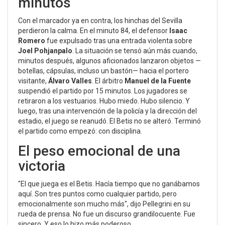
minutos
Con el marcador ya en contra, los hinchas del Sevilla
perdieron la calma. En el minuto 84, el defensor
Isaac
Romero
fue expulsado tras una entrada violenta sobre
Joel Pohjanpalo
. La situación se tensó aún más cuando,
minutos después, algunos aficionados lanzaron objetos —
botellas, cápsulas, incluso un bastón— hacia el portero
visitante,
Álvaro Valles
. El árbitro
Manuel de la Fuente
suspendió el partido por 15 minutos. Los jugadores se
retiraron a los vestuarios. Hubo miedo. Hubo silencio. Y
luego, tras una intervención de la policía y la dirección del
estadio, el juego se reanudó. El Betis no se alteró. Terminó
el partido como empezó: con disciplina.
El peso emocional de una
victoria
"El que juega es el Betis. Hacía tiempo que no ganábamos
aquí. Son tres puntos como cualquier partido, pero
emocionalmente son mucho más", dijo Pellegrini en su
rueda de prensa. No fue un discurso grandilocuente. Fue
sincero. Y eso lo hizo más poderoso.