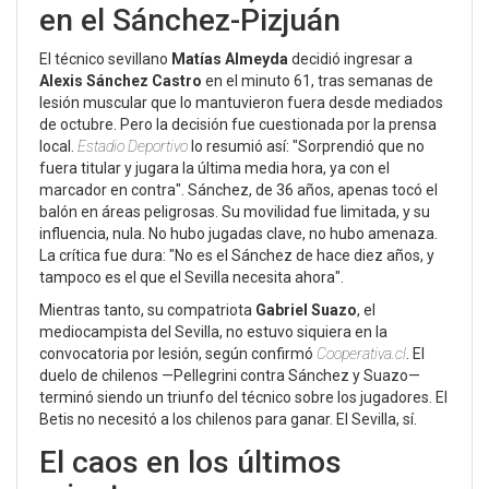
en el Sánchez-Pizjuán
El técnico sevillano
Matías Almeyda
decidió ingresar a
Alexis Sánchez Castro
en el minuto 61, tras semanas de
lesión muscular que lo mantuvieron fuera desde mediados
de octubre. Pero la decisión fue cuestionada por la prensa
local.
Estadio Deportivo
lo resumió así: "Sorprendió que no
fuera titular y jugara la última media hora, ya con el
marcador en contra". Sánchez, de 36 años, apenas tocó el
balón en áreas peligrosas. Su movilidad fue limitada, y su
influencia, nula. No hubo jugadas clave, no hubo amenaza.
La crítica fue dura: "No es el Sánchez de hace diez años, y
tampoco es el que el Sevilla necesita ahora".
Mientras tanto, su compatriota
Gabriel Suazo
, el
mediocampista del Sevilla, no estuvo siquiera en la
convocatoria por lesión, según confirmó
Cooperativa.cl
. El
duelo de chilenos —Pellegrini contra Sánchez y Suazo—
terminó siendo un triunfo del técnico sobre los jugadores. El
Betis no necesitó a los chilenos para ganar. El Sevilla, sí.
El caos en los últimos