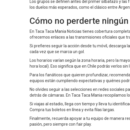
Los grupos se definen antes del primer silbatazo y las
los duelos más esperados, como el clásico entre Argent
Cómo no perderte ningún 
En Taca Taca Mania Noticias tienes cobertura completa:
ofrecemos enlaces a las transmisiones oficiales que tr
Si prefieres seguir la acción desde tu móvil, descarga 
cada vez que se marca un gol.
Los horarios varían según la zona horaria, pero la mayo
hora local). Eso significa que en Chile podrás verlos s
Para los fanáticos que quieren profundizar, recomen
equipos están cumpliendo expectativas y quiénes podría
No olvides seguir a las selecciones en redes sociales
detrás de cámaras. En Taca Taca Mania recopilamos los
Si viajas al estadio, llega con tiempo y lleva tu identif
Compra tus boletos en línea y evita filas largas.
Finalmente, recuerda apoyar a tu equipo de manera resp
pasión, pero siempre con fair play.