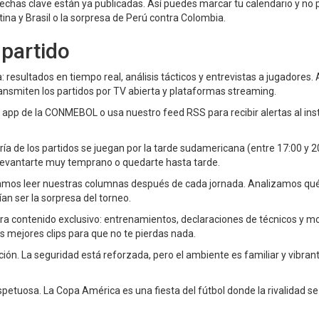
 fechas clave están ya publicadas. Así puedes marcar tu calendario y no 
ina y Brasil o la sorpresa de Perú contra Colombia.
partido
 resultados en tiempo real, análisis tácticos y entrevistas a jugadores
ansmiten los partidos por TV abierta y plataformas streaming.
la app de la CONMEBOL o usa nuestro feed RSS para recibir alertas al ins
ría de los partidos se juegan por la tarde sudamericana (entre 17:00 y 2
in levantarte muy temprano o quedarte hasta tarde.
damos leer nuestras columnas después de cada jornada. Analizamos qu
n ser la sorpresa del torneo.
 para contenido exclusivo: entrenamientos, declaraciones de técnicos y
 mejores clips para que no te pierdas nada.
icación. La seguridad está reforzada, pero el ambiente es familiar y vibran
etuosa. La Copa América es una fiesta del fútbol donde la rivalidad se