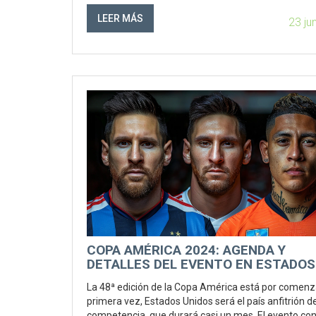
marcado por la lesión de Edson Álvarez y un gol an
Jamaica.
LEER MÁS
23 ju
COPA AMÉRICA 2024: AGENDA Y
DETALLES DEL EVENTO EN ESTADOS
UNIDOS
La 48ª edición de la Copa América está por comenza
primera vez, Estados Unidos será el país anfitrión d
competencia, que durará casi un mes. El evento co