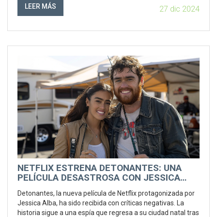
El protagonista, Seong Gi-hun, regresa decidido a terminar
LEER MÁS
27 dic 2024
el juego y vengar los sucesos previos.
NETFLIX ESTRENA DETONANTES: UNA
PELÍCULA DESASTROSA CON JESSICA
ALBA
Detonantes, la nueva película de Netflix protagonizada por
Jessica Alba, ha sido recibida con críticas negativas. La
historia sigue a una espía que regresa a su ciudad natal tras