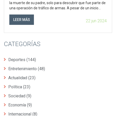
la muerte de su padre, solo para descubrir que fue parte de
una operación de tráfico de armas. A pesar de un inicio
prometedor, la película cae en clichés y tramas predecibles,
resultando en desaprobación del público.
LEER MÁS
22 jun 2024
CATEGORÍAS
Deportes
(144)
Entretenimiento
(48)
Actualidad
(23)
Política
(23)
Sociedad
(9)
Economía
(9)
Internacional
(8)