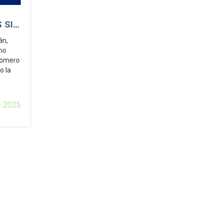
 SIN
án,
mo
 Romero
o la
c 2025