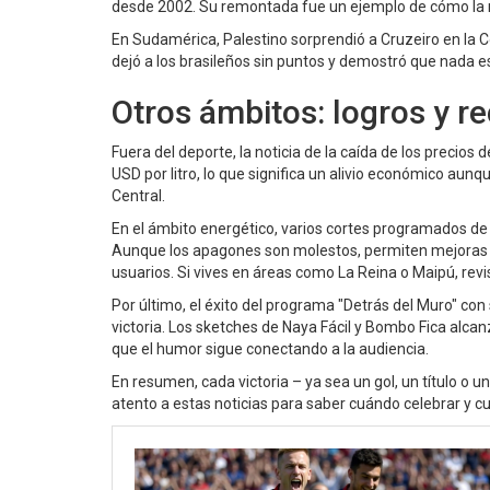
desde 2002. Su remontada fue un ejemplo de cómo la 
En Sudamérica, Palestino sorprendió a Cruzeiro en la C
dejó a los brasileños sin puntos y demostró que nada e
Otros ámbitos: logros y r
Fuera del deporte, la noticia de la caída de los precios 
USD por litro, lo que significa un alivio económico aunq
Central.
En el ámbito energético, varios cortes programados de 
Aunque los apagones son molestos, permiten mejoras en 
usuarios. Si vives en áreas como La Reina o Maipú, revis
Por último, el éxito del programa "Detrás del Muro" co
victoria. Los sketches de Naya Fácil y Bombo Fica al
que el humor sigue conectando a la audiencia.
En resumen, cada victoria – ya sea un gol, un título o 
atento a estas noticias para saber cuándo celebrar y c