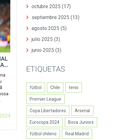
octubre 2025
(17)
septiembre 2025
(13)
agosto 2025
(5)
julio 2025
(3)
junio 2025
(3)
IAL
DA
ETIQUETAS
una
u
fútbol
Chile
tenis
nã
rbosa
Premier League
e RB
Copa Libertadores
Arsenal
2024
Eurocopa 2024
Boca Juniors
fútbol chileno
Real Madrid