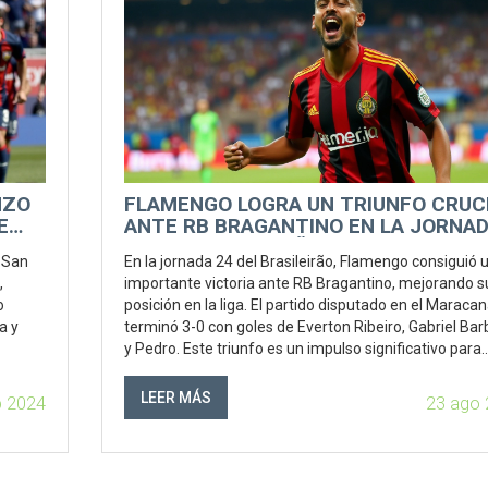
NZO
FLAMENGO LOGRA UN TRIUNFO CRUC
E
ANTE RB BRAGANTINO EN LA JORNA
LA
24 DEL BRASILEIRÃO
, San
En la jornada 24 del Brasileirão, Flamengo consiguió 
,
importante victoria ante RB Bragantino, mejorando s
o
posición en la liga. El partido disputado en el Maraca
a y
terminó 3-0 con goles de Everton Ribeiro, Gabriel Ba
y Pedro. Este triunfo es un impulso significativo para
Flamengo y su entrenador Vítor Pereira, mientras qu
Bragantino deberá mejorar su estrategia.
LEER MÁS
p 2024
23 ago 