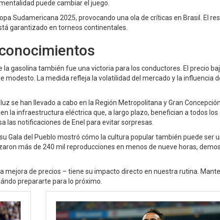
mentalidad puede cambiar el juego.
opa Sudamericana 2025, provocando una ola de críticas en Brasil. El re
stá garantizado en torneos continentales.
econocimientos
de la gasolina también fue una victoria para los conductores. El precio ba
ue modesto. La medida refleja la volatilidad del mercado y la influencia 
luz se han llevado a cabo en la Región Metropolitana y Gran Concepción
la infraestructura eléctrica que, a largo plazo, benefician a todos los
a las notificaciones de Enel para evitar sorpresas.
n su Gala del Pueblo mostró cómo la cultura popular también puede ser 
canzaron más de 240 mil reproducciones en menos de nueve horas, demo
una mejora de precios – tiene su impacto directo en nuestra rutina. Mant
uándo prepararte para lo próximo.