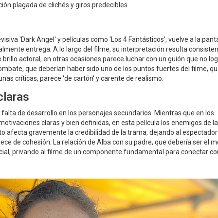
ón plagada de clichés y giros predecibles.
visiva 'Dark Angel' y películas como 'Los 4 Fantásticos', vuelve a la pant
ente entrega. A lo largo del filme, su interpretación resulta consiste
brillo actoral, en otras ocasiones parece luchar con un guión que no lo
ombate, que deberían haber sido uno de los puntos fuertes del filme, q
as críticas, parece 'de cartón' y carente de realismo.
claras
 falta de desarrollo en los personajes secundarios. Mientras que en los
 motivaciones claras y bien definidas, en esta película los enemigos de la
to afecta gravemente la credibilidad de la trama, dejando al espectador
rece de cohesión. La relación de Alba con su padre, que debería ser el m
icial, privando al filme de un componente fundamental para conectar co