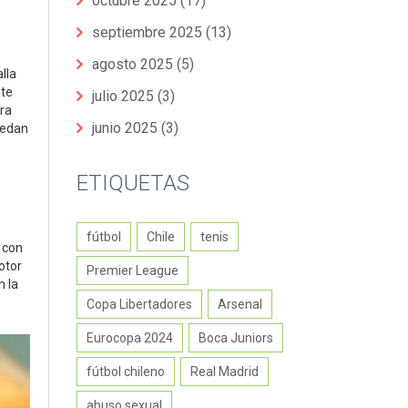
octubre 2025
(17)
septiembre 2025
(13)
agosto 2025
(5)
alla
nte
julio 2025
(3)
gra
junio 2025
(3)
uedan
ETIQUETAS
fútbol
Chile
tenis
 con
otor
Premier League
n la
Copa Libertadores
Arsenal
Eurocopa 2024
Boca Juniors
fútbol chileno
Real Madrid
abuso sexual