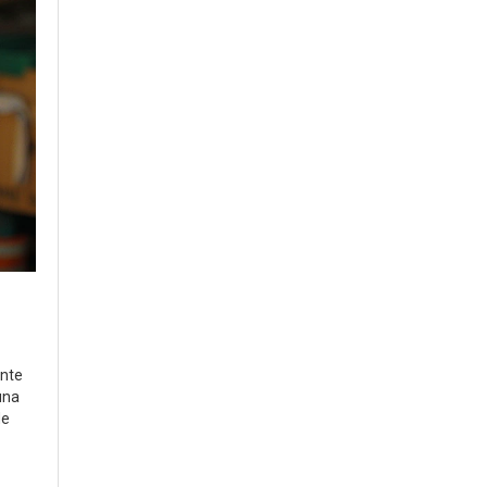
ente
una
de