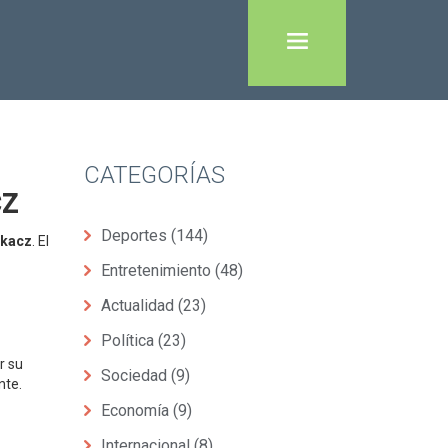
CATEGORÍAS
cz
Deportes
(144)
rkacz
. El
Entretenimiento
(48)
Actualidad
(23)
Política
(23)
r su
Sociedad
(9)
nte.
Economía
(9)
Internacional
(8)