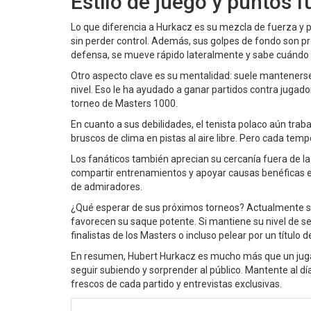
Estilo de juego y puntos f
Lo que diferencia a Hurkacz es su mezcla de fuerza y pr
sin perder control. Además, sus golpes de fondo son pro
defensa, se mueve rápido lateralmente y sabe cuándo at
Otro aspecto clave es su mentalidad: suele mantenerse
nivel. Eso le ha ayudado a ganar partidos contra juga
torneo de Masters 1000.
En cuanto a sus debilidades, el tenista polaco aún tra
bruscos de clima en pistas al aire libre. Pero cada te
Los fanáticos también aprecian su cercanía fuera de la
compartir entrenamientos y apoyar causas benéficas en
de admiradores.
¿Qué esperar de sus próximos torneos? Actualmente se
favorecen su saque potente. Si mantiene su nivel de se
finalistas de los Masters o incluso pelear por un título 
En resumen, Hubert Hurkacz es mucho más que un jugado
seguir subiendo y sorprender al público. Mantente al d
frescos de cada partido y entrevistas exclusivas.