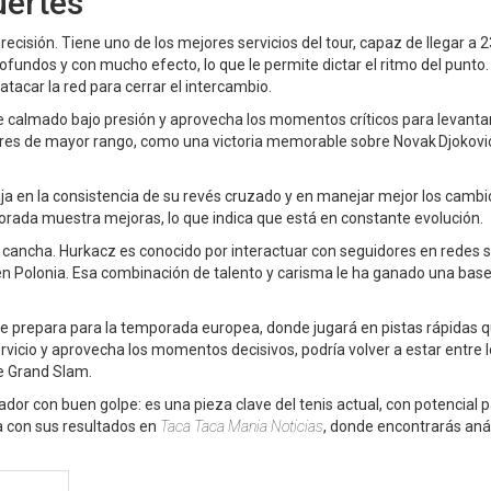
uertes
ecisión. Tiene uno de los mejores servicios del tour, capaz de llegar a 
fundos y con mucho efecto, lo que le permite dictar el ritmo del punto.
acar la red para cerrar el intercambio.
 calmado bajo presión y aprovecha los momentos críticos para levanta
dores de mayor rango, como una victoria memorable sobre Novak Djokovi
baja en la consistencia de su revés cruzado y en manejar mejor los cambi
mporada muestra mejoras, lo que indica que está en constante evolución.
 cancha. Hurkacz es conocido por interactuar con seguidores en redes s
 Polonia. Esa combinación de talento y carisma le ha ganado una base
 prepara para la temporada europea, donde jugará en pistas rápidas 
rvicio y aprovecha los momentos decisivos, podría volver a estar entre 
de Grand Slam.
r con buen golpe: es una pieza clave del tenis actual, con potencial 
ía con sus resultados en
Taca Taca Mania Noticias
, donde encontrarás anál