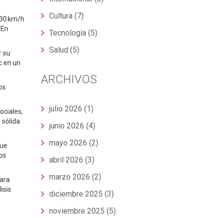
Cultura
(7)
230 km/h
 En
Tecnología
(5)
Salud
(5)
r su
c en un
ARCHIVOS
os
julio 2026
(1)
ociales,
 sólida
junio 2026
(4)
mayo 2026
(2)
que
los
abril 2026
(3)
marzo 2026
(2)
para
isis
diciembre 2025
(3)
noviembre 2025
(5)