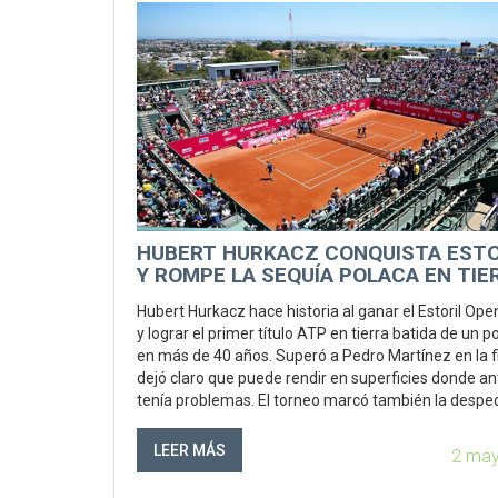
HUBERT HURKACZ CONQUISTA ESTO
Y ROMPE LA SEQUÍA POLACA EN TIE
BATIDA
Hubert Hurkacz hace historia al ganar el Estoril Op
y lograr el primer título ATP en tierra batida de un p
en más de 40 años. Superó a Pedro Martínez en la fi
dejó claro que puede rendir en superficies donde an
tenía problemas. El torneo marcó también la despe
de João Sousa.
LEER MÁS
2 may