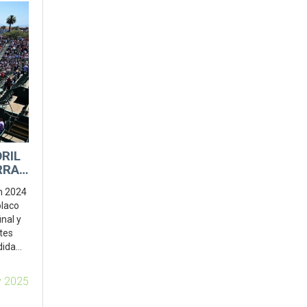
RIL
RRA
en 2024
olaco
nal y
tes
dida
 2025