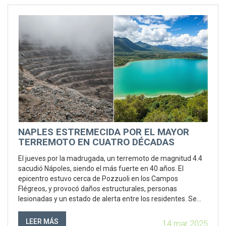
NAPLES ESTREMECIDA POR EL MAYOR
TERREMOTO EN CUATRO DÉCADAS
El jueves por la madrugada, un terremoto de magnitud 4.4
sacudió Nápoles, siendo el más fuerte en 40 años. El
epicentro estuvo cerca de Pozzuoli en los Campos
Flégreos, y provocó daños estructurales, personas
lesionadas y un estado de alerta entre los residentes. Se
establecieron refugios temporales para los desplazados,
mientras las inspecciones de seguridad se llevaban a cabo
LEER MÁS
14 mar 2025