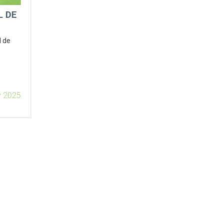
L DE
l de
v 2025