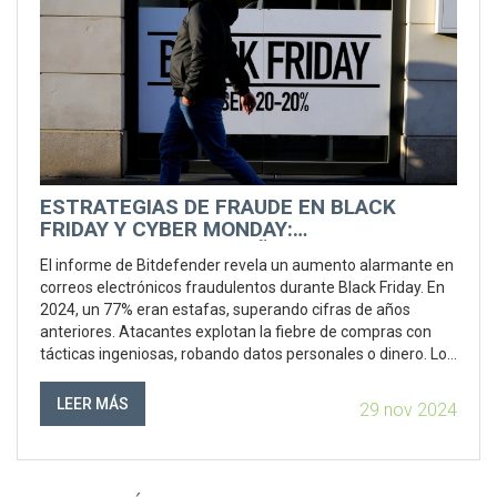
ESTRATEGIAS DE FRAUDE EN BLACK
FRIDAY Y CYBER MONDAY:
CONSUMIDORES ESPAÑOLES EN LA MIRA
El informe de Bitdefender revela un aumento alarmante en
correos electrónicos fraudulentos durante Black Friday. En
2024, un 77% eran estafas, superando cifras de años
anteriores. Atacantes explotan la fiebre de compras con
tácticas ingeniosas, robando datos personales o dinero. Los
consumidores deben ser cautelosos con correos y enlaces
no solicitados, verificando su autenticidad antes de
LEER MÁS
29 nov 2024
proceder.