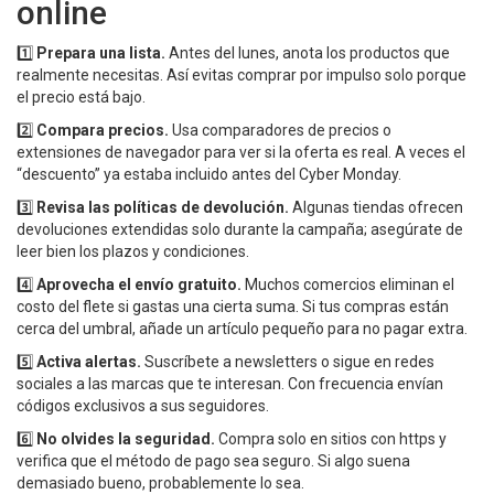
online
1️⃣
Prepara una lista.
Antes del lunes, anota los productos que
realmente necesitas. Así evitas comprar por impulso solo porque
el precio está bajo.
2️⃣
Compara precios.
Usa comparadores de precios o
extensiones de navegador para ver si la oferta es real. A veces el
“descuento” ya estaba incluido antes del Cyber Monday.
3️⃣
Revisa las políticas de devolución.
Algunas tiendas ofrecen
devoluciones extendidas solo durante la campaña; asegúrate de
leer bien los plazos y condiciones.
4️⃣
Aprovecha el envío gratuito.
Muchos comercios eliminan el
costo del flete si gastas una cierta suma. Si tus compras están
cerca del umbral, añade un artículo pequeño para no pagar extra.
5️⃣
Activa alertas.
Suscríbete a newsletters o sigue en redes
sociales a las marcas que te interesan. Con frecuencia envían
códigos exclusivos a sus seguidores.
6️⃣
No olvides la seguridad.
Compra solo en sitios con https y
verifica que el método de pago sea seguro. Si algo suena
demasiado bueno, probablemente lo sea.