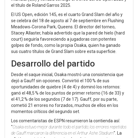
el título de Roland Garros 2025.
El US Open, edición 145, es el cuarto Grand Slam del año y
se celebra del 18 de agosto al 7 de septiembre en Flushing
Meadows‑Corona Park, Queens. El director del torneo,
Stacey Allaster
, había advertido que la pared de hielo (hard
court) seguiría favoreciendo a jugadoras con potentes
golpes de fondo, como la propia Osaka, quien ha ganado
sus cuatro títulos de Grand Slam sobre esta superficie.
Desarrollo del partido
Desde el saque inicial, Osaka mostró una consistencia que
dejó a Gauff sin opciones. Convirtió el 100 % de sus
oportunidades de quiebre (4 de 4) y dominó los retornos:
ganó el 48,5 % de los puntos de primer retorno (16 de 33) y
el 41,2 % de los segundos (7 de 17). Gauff, por su parte,
cometió 21 errores no forzados, muchos de ellos en los
momentos críticos del segundo set.
Los comentaristas de ESPN resumieron la contienda así:
"
Osaka estuvo mejor durante todo el partido; los errores repetidos
de Gauff marcaron la diferencia en el Arthur Ashe Stadium
". La