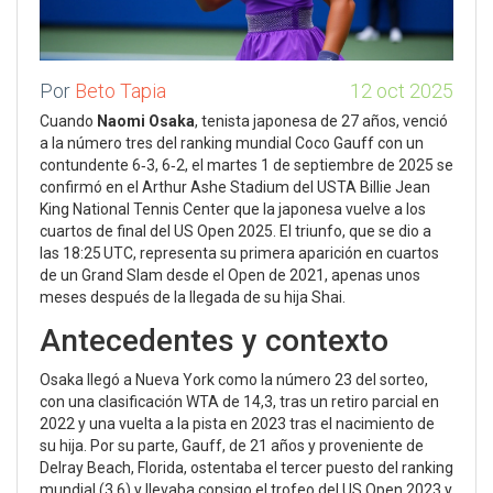
Por
Beto Tapia
12 oct 2025
Cuando
Naomi Osaka
, tenista japonesa de 27 años, venció
a la número tres del ranking mundial
Coco Gauff
con un
contundente 6‑3, 6‑2, el martes 1 de septiembre de 2025 se
confirmó en el
Arthur Ashe Stadium
del
USTA Billie Jean
King National Tennis Center
que la japonesa vuelve a los
cuartos de final del
US Open 2025
. El triunfo, que se dio a
las 18:25 UTC, representa su primera aparición en cuartos
de un Grand Slam desde el Open de 2021, apenas unos
meses después de la llegada de su hija Shai.
Antecedentes y contexto
Osaka llegó a Nueva York como la número 23 del sorteo,
con una clasificación WTA de 14,3, tras un retiro parcial en
2022 y una vuelta a la pista en 2023 tras el nacimiento de
su hija. Por su parte, Gauff, de 21 años y proveniente de
Delray Beach, Florida, ostentaba el tercer puesto del ranking
mundial (3,6) y llevaba consigo el trofeo del US Open 2023 y