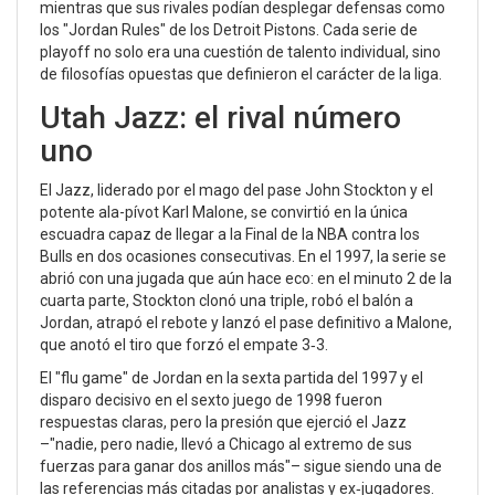
mientras que sus rivales podían desplegar defensas como
los "Jordan Rules" de los
Detroit Pistons
. Cada serie de
playoff no solo era una cuestión de talento individual, sino
de filosofías opuestas que definieron el carácter de la liga.
Utah Jazz: el rival número
uno
El Jazz, liderado por el mago del pase
John Stockton
y el
potente ala-pívot
Karl Malone
, se convirtió en la única
escuadra capaz de llegar a la Final de la NBA contra los
Bulls en dos ocasiones consecutivas. En el 1997, la serie se
abrió con una jugada que aún hace eco: en el minuto 2 de la
cuarta parte, Stockton clonó una triple, robó el balón a
Jordan, atrapó el rebote y lanzó el pase definitivo a Malone,
que anotó el tiro que forzó el empate 3‑3.
El "flu game" de Jordan en la sexta partida del 1997 y el
disparo decisivo en el sexto juego de 1998 fueron
respuestas claras, pero la presión que ejerció el Jazz
–"nadie, pero nadie, llevó a Chicago al extremo de sus
fuerzas para ganar dos anillos más"– sigue siendo una de
las referencias más citadas por analistas y ex‑jugadores.