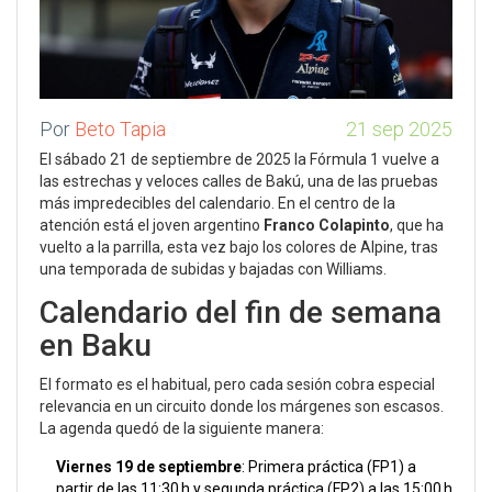
Por
Beto Tapia
21 sep 2025
El sábado 21 de septiembre de 2025 la Fórmula 1 vuelve a
las estrechas y veloces calles de Bakú, una de las pruebas
más impredecibles del calendario. En el centro de la
atención está el joven argentino
Franco Colapinto
, que ha
vuelto a la parrilla, esta vez bajo los colores de Alpine, tras
una temporada de subidas y bajadas con Williams.
Calendario del fin de semana
en Baku
El formato es el habitual, pero cada sesión cobra especial
relevancia en un circuito donde los márgenes son escasos.
La agenda quedó de la siguiente manera:
Viernes 19 de septiembre
: Primera práctica (FP1) a
partir de las 11:30 h y segunda práctica (FP2) a las 15:00 h