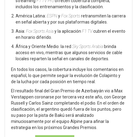
streaming
F1 TV Pro
ofrecen cobertura completa,
incluidos los entrenamientos y la clasificación.
América Latina:
ESPN
y
Fox Sports
retransmiten la carrera
en señal abierta y por sus plataformas digitales.
Asia:
Fox Sports Asia
y la aplicación
F1 TV
cubren el evento
en horario diferido.
África y Oriente Medio: la red
Sky Sports Arabia
brinda
acceso en vivo, mientras que algunos servicios de cable
locales reparten la señal en canales de deportes.
En todos los casos, la cobertura incluye los comentarios en
español, lo que permite seguir la evolución de Colapinto y
de la lucha por cada posición en tiempo real.
El resultado final del Gran Premio de Azerbaiyán vio a Max
Verstappen coronarse por tercera vez este año, con George
Russell y Carlos Sainz completando el podio. En el orden de
clasificación, el argentino quedó fuera de los puntos, pero
su paso por la pista de Bakú será analizado
minuciosamente por el equipo Alpine para afinar la
estrategia en los próximos Grandes Premios.