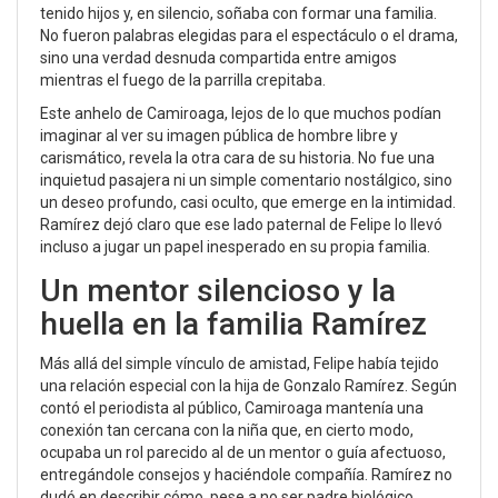
tenido hijos y, en silencio, soñaba con formar una familia.
No fueron palabras elegidas para el espectáculo o el drama,
sino una verdad desnuda compartida entre amigos
mientras el fuego de la parrilla crepitaba.
Este anhelo de Camiroaga, lejos de lo que muchos podían
imaginar al ver su imagen pública de hombre libre y
carismático, revela la otra cara de su historia. No fue una
inquietud pasajera ni un simple comentario nostálgico, sino
un deseo profundo, casi oculto, que emerge en la intimidad.
Ramírez dejó claro que ese lado paternal de Felipe lo llevó
incluso a jugar un papel inesperado en su propia familia.
Un mentor silencioso y la
huella en la familia Ramírez
Más allá del simple vínculo de amistad, Felipe había tejido
una relación especial con la hija de Gonzalo Ramírez. Según
contó el periodista al público, Camiroaga mantenía una
conexión tan cercana con la niña que, en cierto modo,
ocupaba un rol parecido al de un mentor o guía afectuoso,
entregándole consejos y haciéndole compañía. Ramírez no
dudó en describir cómo, pese a no ser padre biológico,