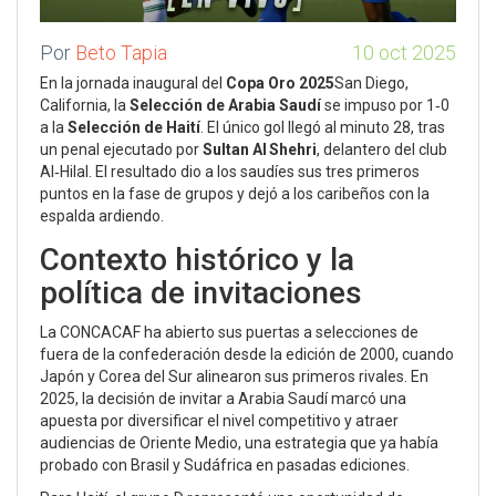
Por
Beto Tapia
10 oct 2025
En la jornada inaugural del
Copa Oro 2025
San Diego,
California
, la
Selección de Arabia Saudí
se impuso por 1‑0
a la
Selección de Haití
. El único gol llegó al minuto 28, tras
un penal ejecutado por
Sultan Al Shehri
, delantero del club
Al‑Hilal
. El resultado dio a los saudíes sus tres primeros
puntos en la fase de grupos y dejó a los caribeños con la
espalda ardiendo.
Contexto histórico y la
política de invitaciones
La
CONCACAF
ha abierto sus puertas a selecciones de
fuera de la confederación desde la edición de 2000, cuando
Japón y Corea del Sur alinearon sus primeros rivales. En
2025, la decisión de invitar a Arabia Saudí marcó una
apuesta por diversificar el nivel competitivo y atraer
audiencias de Oriente Medio, una estrategia que ya había
probado con Brasil y Sudáfrica en pasadas ediciones.