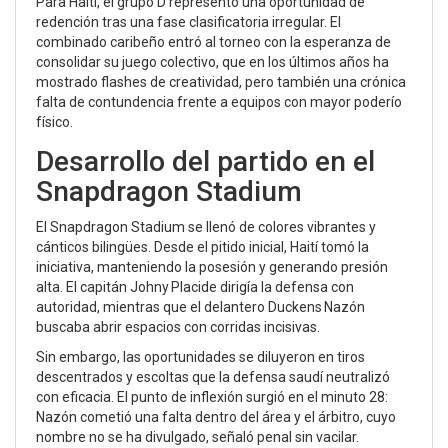
Para Haití, el grupo D representó una oportunidad de
redención tras una fase clasificatoria irregular. El
combinado caribeño entró al torneo con la esperanza de
consolidar su juego colectivo, que en los últimos años ha
mostrado flashes de creatividad, pero también una crónica
falta de contundencia frente a equipos con mayor poderío
físico.
Desarrollo del partido en el
Snapdragon Stadium
El
Snapdragon Stadium
se llenó de colores vibrantes y
cánticos bilingües. Desde el pitido inicial, Haití tomó la
iniciativa, manteniendo la posesión y generando presión
alta. El capitán
Johny Placide
dirigía la defensa con
autoridad, mientras que el delantero
Duckens Nazón
buscaba abrir espacios con corridas incisivas.
Sin embargo, las oportunidades se diluyeron en tiros
descentrados y escoltas que la defensa saudí neutralizó
con eficacia. El punto de inflexión surgió en el minuto 28:
Nazón cometió una falta dentro del área y el árbitro, cuyo
nombre no se ha divulgado, señaló penal sin vacilar.