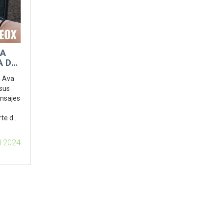
GA
A DE
 UN
n Ava
 sus
ensajes
rte de
dores.
ul 2024