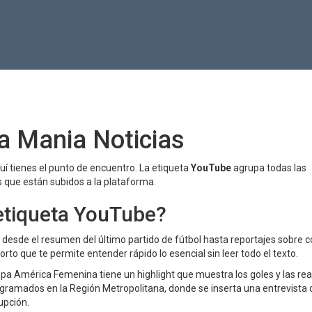
a Mania Noticias
quí tienes el punto de encuentro. La etiqueta
YouTube
agrupa todas las
is que están subidos a la plataforma.
 etiqueta YouTube?
: desde el resumen del último partido de fútbol hasta reportajes sobre c
corto que te permite entender rápido lo esencial sin leer todo el texto.
Copa América Femenina tiene un highlight que muestra los goles y las re
rogramados en la Región Metropolitana, donde se inserta una entrevista 
upción.