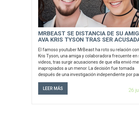
MRBEAST SE DISTANCIA DE SU AMI
AVA KRIS TYSON TRAS SER ACUSAD
ENVIAR MENSAJES INAPROPIADOS A
El famoso youtuber MrBeast ha roto su relación co
MENOR
Kris Tyson, una amiga y colaboradora frecuente en
videos, tras surgir acusaciones de que ella envió m
inapropiados a un menor. La decisión fue tomada
después de una investigación independiente por pa
MrBeast y en medio de fuertes críticas de sus segui
LEER MÁS
26 j