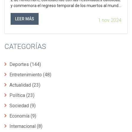
y conmemora el regreso temporal de los muertos al mundo
de los vivos. Esta tradición ha evolucionado a lo largo de los
años y ha sido reconocida por la UNESCO como patrimonio
LEER MÁS
1 nov 2024
cultural inmaterial.
CATEGORÍAS
Deportes
(144)
Entretenimiento
(48)
Actualidad
(23)
Política
(23)
Sociedad
(9)
Economía
(9)
Internacional
(8)