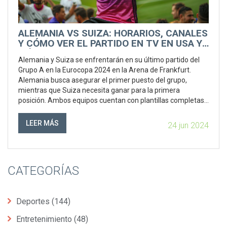
ALEMANIA VS SUIZA: HORARIOS, CANALES
Y CÓMO VER EL PARTIDO EN TV EN USA Y
MÉXICO PARA LA EUROCOPA 2024
Alemania y Suiza se enfrentarán en su último partido del
Grupo A en la Eurocopa 2024 en la Arena de Frankfurt.
Alemania busca asegurar el primer puesto del grupo,
mientras que Suiza necesita ganar para la primera
posición. Ambos equipos cuentan con plantillas completas
y sin lesiones. El partido se transmitirá a las 3:00 pm ET en
USA y a la 1:00 pm en México.
LEER MÁS
24 jun 2024
CATEGORÍAS
Deportes
(144)
Entretenimiento
(48)