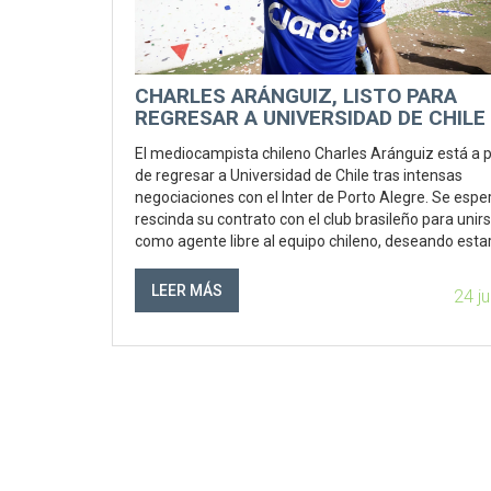
CHARLES ARÁNGUIZ, LISTO PARA
REGRESAR A UNIVERSIDAD DE CHILE
El mediocampista chileno Charles Aránguiz está a 
de regresar a Universidad de Chile tras intensas
negociaciones con el Inter de Porto Alegre. Se espe
rescinda su contrato con el club brasileño para unir
como agente libre al equipo chileno, deseando est
cerca de su familia y finalizar su carrera profesiona
país natal.
LEER MÁS
24 j