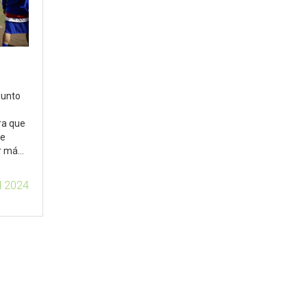
punto
ra que
se
ar más
l en su
ul 2024