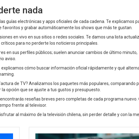
derte nada
as guías electrónicas y apps oficiales de cada cadena. Te explicamos p
 de favoritos y grabar automáticamente los shows que más te gustan.
iones en vivo en sus sitios o redes sociales. Te damos una lista actuali
ríticos para no perderte los noticieros principales.
ores en sus perfiles públicos; suelen anunciar cambios de último minuto,
io aviso.
te explicamos cómo buscar información oficial rápidamente y qué altern
reaming.
u factura de TV? Analizamos los paquetes más populares, comparando p
r la opción que se ajuste a tus gustos y presupuesto.
 aquí encontrarás reseñas breves pero completas de cada programa nuevo.
iempo frente al televisor.
sfrutar al máximo de la televisión chilena, sin perder detalle y con la me