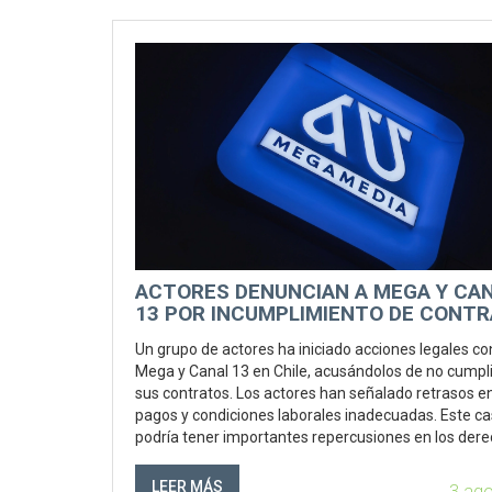
ACTORES DENUNCIAN A MEGA Y CA
13 POR INCUMPLIMIENTO DE CONTR
UN CASO QUE SACUDE LA INDUSTRI
Un grupo de actores ha iniciado acciones legales co
TELEVISIVA CHILENA
Mega y Canal 13 en Chile, acusándolos de no cumpli
sus contratos. Los actores han señalado retrasos e
pagos y condiciones laborales inadecuadas. Este c
podría tener importantes repercusiones en los der
laborales de la industria del entretenimiento en Chil
LEER MÁS
3 ag