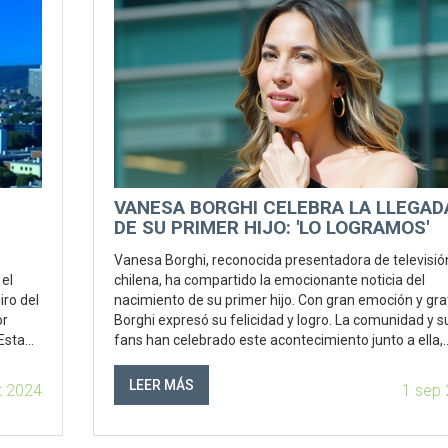
VANESA BORGHI CELEBRA LA LLEGAD
DE SU PRIMER HIJO: 'LO LOGRAMOS'
Vanesa Borghi, reconocida presentadora de televisió
el
chilena, ha compartido la emocionante noticia del
iro del
nacimiento de su primer hijo. Con gran emoción y grat
or
Borghi expresó su felicidad y logro. La comunidad y s
Esta
fans han celebrado este acontecimiento junto a ella,
y la
reflejando el impacto positivo que tiene en su audienc
hile.
LEER MÁS
t 2024
1 sep