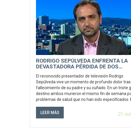
RODRIGO SEPÚLVEDA ENFRENTA LA
DEVASTADORA PÉRDIDA DE DOS
FAMILIARES CERCANOS
El reconocido presentador de televisión Rodrigo
Sepúlveda vive un momento de profundo dolor tras 
fallecimiento de su padre y su cuñado. En un triste g
destino ambos murieron el mismo fin de semana p
problemas de salud que no han sido especificados. 
tragedia ha sumido a Sepúlveda en un hondo pesar, 
noticia ha conmovido al mundo del espectáculo en C
LEER MÁS
21 oc