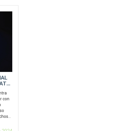
NAL
ATO:
A
ntra
r con
n
aso
echos
e.
o 2024