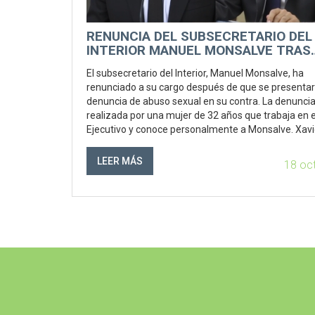
RENUNCIA DEL SUBSECRETARIO DEL
INTERIOR MANUEL MONSALVE TRAS
DENUNCIA DE ABUSO SEXUAL:
El subsecretario del Interior, Manuel Monsalve, ha
DESARROLLOS Y CONSECUENCIAS
renunciado a su cargo después de que se presenta
denuncia de abuso sexual en su contra. La denuncia
realizada por una mujer de 32 años que trabaja en e
Ejecutivo y conoce personalmente a Monsalve. Xavi
Armendáriz, jefe de la Fiscalía Centro Norte, lidera l
investigación mientras Monsalve declara estar seg
LEER MÁS
18 oc
su inocencia.