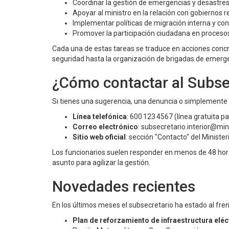
Coordinar la gestión de emergencias y desastres
Apoyar al ministro en la relación con gobiernos r
Implementar políticas de migración interna y cont
Promover la participación ciudadana en procesos
Cada una de estas tareas se traduce en acciones concr
seguridad hasta la organización de brigadas de emerg
¿Cómo contactar al Subsec
Si tienes una sugerencia, una denuncia o simplemente 
Línea telefónica
: 600 123 4567 (línea gratuita pa
Correo electrónico
:
subsecretario.interior@mini
Sitio web oficial
: sección "Contacto" del Minister
Los funcionarios suelen responder en menos de 48 horas
asunto para agilizar la gestión.
Novedades recientes
En los últimos meses el subsecretario ha estado al frent
Plan de reforzamiento de infraestructura eléc