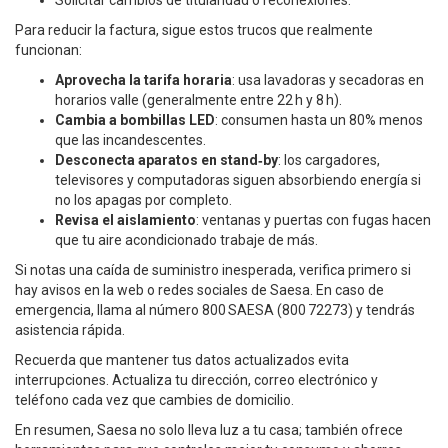
Solicitar cambios de titularidad o reconexiones.
Para reducir la factura, sigue estos trucos que realmente
funcionan:
Aprovecha la tarifa horaria
: usa lavadoras y secadoras en
horarios valle (generalmente entre 22 h y 8 h).
Cambia a bombillas LED
: consumen hasta un 80% menos
que las incandescentes.
Desconecta aparatos en stand‑by
: los cargadores,
televisores y computadoras siguen absorbiendo energía si
no los apagas por completo.
Revisa el aislamiento
: ventanas y puertas con fugas hacen
que tu aire acondicionado trabaje de más.
Si notas una caída de suministro inesperada, verifica primero si
hay avisos en la web o redes sociales de Saesa. En caso de
emergencia, llama al número 800 SAESA (800 72273) y tendrás
asistencia rápida.
Recuerda que mantener tus datos actualizados evita
interrupciones. Actualiza tu dirección, correo electrónico y
teléfono cada vez que cambies de domicilio.
En resumen, Saesa no solo lleva luz a tu casa; también ofrece