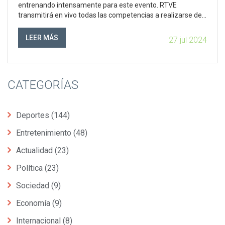
entrenando intensamente para este evento. RTVE
transmitirá en vivo todas las competencias a realizarse del
26 de julio al 11 de agosto de 2024. Se presentarán 32
deportes, incluyendo nuevas disciplinas como el surf, el
LEER MÁS
27 jul 2024
skateboarding, la escalada, el karate y el breakdance.
CATEGORÍAS
Deportes
(144)
Entretenimiento
(48)
Actualidad
(23)
Política
(23)
Sociedad
(9)
Economía
(9)
Internacional
(8)