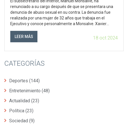
El subsecretario del Interior, Manuel Monsalve, ha
DESARROLLOS Y CONSECUENCIAS
renunciado a su cargo después de que se presentara una
denuncia de abuso sexual en su contra. La denuncia fue
realizada por una mujer de 32 años que trabaja en el
Ejecutivo y conoce personalmente a Monsalve. Xavier
Armendáriz, jefe de la Fiscalía Centro Norte, lidera la
investigación mientras Monsalve declara estar seguro de
LEER MÁS
18 oct 2024
su inocencia.
CATEGORÍAS
Deportes
(144)
Entretenimiento
(48)
Actualidad
(23)
Política
(23)
Sociedad
(9)