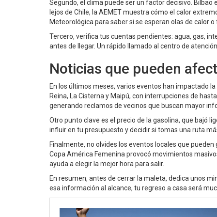
Segundo, el clima puede ser un factor decisivo. Bilbao
lejos de Chile, la AEMET muestra cómo el calor extremo a
Meteorológica para saber si se esperan olas de calor o 
Tercero, verifica tus cuentas pendientes: agua, gas, in
antes de llegar. Un rápido llamado al centro de atención 
Noticias que pueden afect
En los últimos meses, varios eventos han impactado la 
Reina, La Cisterna y Maipú, con interrupciones de hasta
generando reclamos de vecinos que buscan mayor inf
Otro punto clave es el precio de la gasolina, que bajó l
influir en tu presupuesto y decidir si tomas una ruta má
Finalmente, no olvides los eventos locales que pueden g
Copa América Femenina provocó movimientos masivos d
ayuda a elegir la mejor hora para salir.
En resumen, antes de cerrar la maleta, dedica unos minu
esa información al alcance, tu regreso a casa será muc