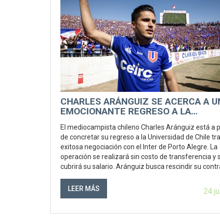
CHARLES ARÁNGUIZ SE ACERCA A U
EMOCIONANTE REGRESO A LA
UNIVERSIDAD DE CHILE
El mediocampista chileno Charles Aránguiz está a 
de concretar su regreso a la Universidad de Chile tr
exitosa negociación con el Inter de Porto Alegre. La
operación se realizará sin costo de transferencia y 
cubrirá su salario. Aránguiz busca rescindir su cont
actual para fortalecer el mediocampo de la 'U'.
LEER MÁS
24 j