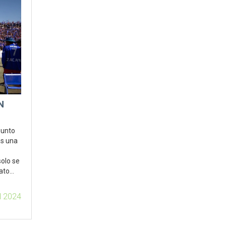
N
punto
as una
solo se
rato
ul 2024