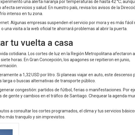
 experimentó una alerta naranja por temperaturas de hasta 42 °C; aunqu
fecta servicios y salud. En nuestro país, revisa los avisos de la Direcci
frío intenso en tu zona.
ternet. Algunas empresas suspenden el servicio por mora y es más fácil 
o una visita a la web oficial te ahorrará problemas al abrir la puerta.
ar tu vuelta a casa
vida cotidiana. Los cortes de luz en la Región Metropolitana afectaron a
 siete horas. En Gran Concepción, los apagones se repitieron en junio,
ormación.
igeramente a 1,32 USD por litro. Si planeas viajar en auto, este descenso
s larga o buscas alternativas de transporte público.
enerar congestión: partidos de fútbol, ferias o manifestaciones. Por ej
e gente y cambios en el tráfico de Santiago. Chequear la agenda muni
tos a consultar los cortes programados, el clima y tus servicios básico
ho más tranquilo y sin imprevistos.