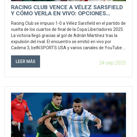
RACING CLUB VENCE A VÉLEZ SARSFIELD
Y CÓMO VERLA EN VIVO: OPCIONES
GRATIS Y STREAMING
Racing Club se impuso 1-0 a Vélez Sarsfield en el partido de
vuelta de los cuartos de final de la Copa Libertadores 2025.
La victoria llegó gracias al gol de Adrián Martínez tras la
expulsión del rival. El encuentro se emitió en vivo por
Cadena 3, beIN SPORTS USA y varios canales de YouTube.
Aquí tienes todas las alternativas para seguir el partido,
tanto en la televisión tradicional como por streaming.
LEER MÁS
24 sep 2025