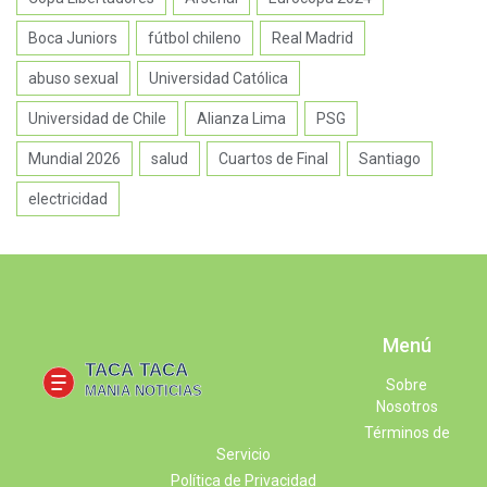
Boca Juniors
fútbol chileno
Real Madrid
abuso sexual
Universidad Católica
Universidad de Chile
Alianza Lima
PSG
Mundial 2026
salud
Cuartos de Final
Santiago
electricidad
Menú
Sobre
Nosotros
Términos de
Servicio
Política de Privacidad