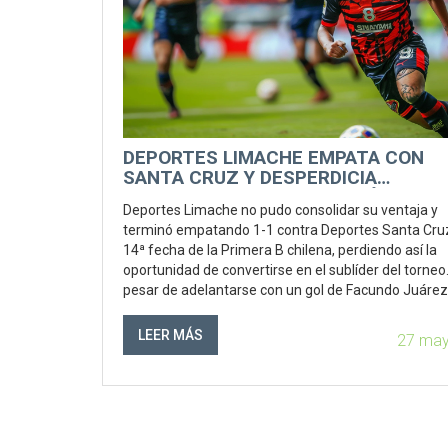
DEPORTES LIMACHE EMPATA CON
SANTA CRUZ Y DESPERDICIA
OPORTUNIDAD DE SER SUBLÍDER EN
Deportes Limache no pudo consolidar su ventaja y
PRIMERA B
terminó empatando 1-1 contra Deportes Santa Cruz
14ª fecha de la Primera B chilena, perdiendo así la
oportunidad de convertirse en el sublíder del torneo
pesar de adelantarse con un gol de Facundo Juárez
Santa Cruz logró igualar con un tanto de Pedro Mu
la segunda mitad. Limache queda tercero con 25 pu
LEER MÁS
27 may
mientras que Santa Cruz sigue en séptima posición
21 puntos.