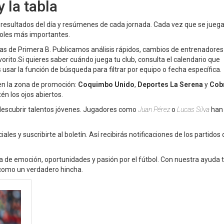
 la tabla
 resultados del día y resúmenes de cada jornada. Cada vez que se jueg
 goles más importantes.
ias de Primera B. Publicamos análisis rápidos, cambios de entrenadores
rito.Si quieres saber cuándo juega tu club, consulta el calendario que
ar la función de búsqueda para filtrar por equipo o fecha específica.
en la zona de promoción:
Coquimbo Unido
,
Deportes La Serena
y
Cob
én los ojos abiertos.
descubrir talentos jóvenes. Jugadores como
Juan Pérez
o
Lucas Silva
han 
es y suscribirte al boletín. Así recibirás notificaciones de los partidos d
a de emoción, oportunidades y pasión por el fútbol. Con nuestra ayuda 
 como un verdadero hincha.