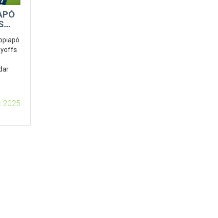
IAPÓ
S
Copiapó
ayoffs
dar
c 2025