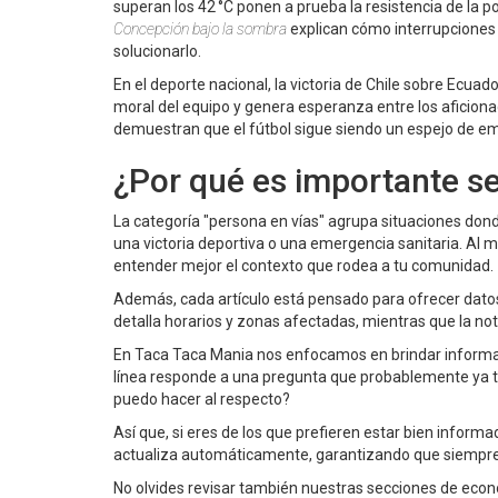
superan los 42 °C ponen a prueba la resistencia de la 
Concepción bajo la sombra
explican cómo interrupciones 
solucionarlo.
En el deporte nacional, la victoria de Chile sobre Ecua
moral del equipo y genera esperanza entre los aficiona
demuestran que el fútbol sigue siendo un espejo de em
¿Por qué es importante se
La categoría "persona en vías" agrupa situaciones donde
una victoria deportiva o una emergencia sanitaria. Al
entender mejor el contexto que rodea a tu comunidad.
Además, cada artículo está pensado para ofrecer datos c
detalla horarios y zonas afectadas, mientras que la not
En Taca Taca Mania nos enfocamos en brindar informac
línea responde a una pregunta que probablemente ya t
puedo hacer al respecto?
Así que, si eres de los que prefieren estar bien inform
actualiza automáticamente, garantizando que siempre t
No olvides revisar también nuestras secciones de econom