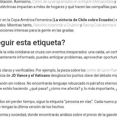
población. Asimismo,
Cortes de luz programados en la Región Metropolitana
y
eléctricas impactan a miles de hogares y qué hacen las compañías par
dor en la Copa América Femenina (
La victoria de Chile sobre Ecuador
) 
dos. Mientras tanto,
Palestino sorprende a Cruzeiro
y
Racing Club domina el
ociones intensas para la gente en las gradas.
guir esta etiqueta?
 la vida cotidiana se cruza con eventos inesperados: una caída, un cort
 mantenerte informado, puedes anticipar problemas, aprovechar oportun
laros y verificables. Por ejemplo, la pieza sobre los
cortes de luz en Pue
icia de
JD Vance y el Vaticano
desglosa los puntos clave del debate mig
ión sin rodeos. No encontrarás lenguaje rebuscado ni párrafos eterno
e estés haciendo: ¿qué pasa? ¿cómo me afecta? y, lo más importante,
ados sin perder tiempo, sigue la etiqueta "persona en vías". Cada nuevo p
engas la última versión de los hechos.
ía y sociedad, donde encontrarás análisis sobre el precio de la gasolin