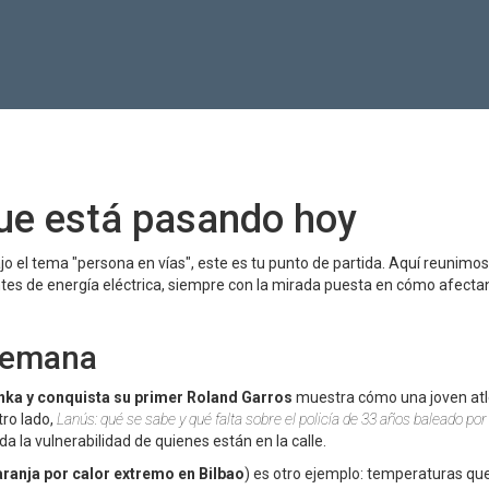
que está pasando hoy
ajo el tema "persona en vías", este es tu punto de partida. Aquí reunimos
tes de energía eléctrica, siempre con la mirada puesta en cómo afectan
semana
nka y conquista su primer Roland Garros
muestra cómo una joven atl
tro lado,
Lanús: qué se sabe y qué falta sobre el policía de 33 años baleado po
 la vulnerabilidad de quienes están en la calle.
aranja por calor extremo en Bilbao
) es otro ejemplo: temperaturas qu