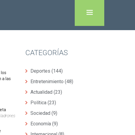
CATEGORÍAS
Deportes
(144)
 los
 a las
Entretenimiento
(48)
Actualidad
(23)
Política
(23)
eta
Sociedad
(9)
r ladrones
Economía
(9)
e
Internacional
(8)