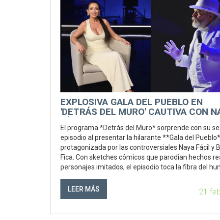
EXPLOSIVA GALA DEL PUEBLO EN
'DETRÁS DEL MURO' CAUTIVA CON N
FÁCIL Y BOMBO FICA
El programa *Detrás del Muro* sorprende con su se
episodio al presentar la hilarante **Gala del Pueblo*
protagonizada por las controversiales Naya Fácil y
Fica. Con sketches cómicos que parodian hechos re
personajes imitados, el episodio toca la fibra del h
político y cultural, logrando una gran acogida en Y
con más de 240 mil reproducciones en menos de 9 
LEER MÁS
21 fe