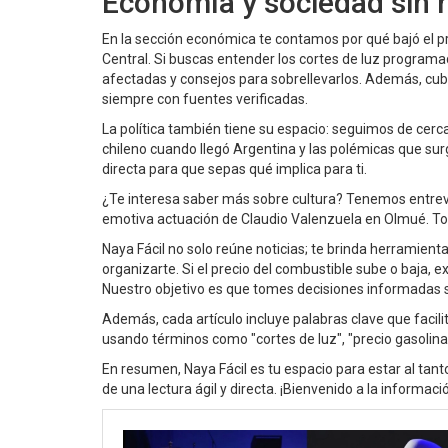
Economía y sociedad sin 
En la sección económica te contamos por qué bajó el pre
Central. Si buscas entender los cortes de luz program
afectadas y consejos para sobrellevarlos. Además, cub
siempre con fuentes verificadas.
La política también tiene su espacio: seguimos de cerca
chileno cuando llegó Argentina y las polémicas que sur
directa para que sepas qué implica para ti.
¿Te interesa saber más sobre cultura? Tenemos entrevi
emotiva actuación de Claudio Valenzuela en Olmué. Tod
Naya Fácil no solo reúne noticias; te brinda herramien
organizarte. Si el precio del combustible sube o baja, 
Nuestro objetivo es que tomes decisiones informadas 
Además, cada artículo incluye palabras clave que facil
usando términos como "cortes de luz", "precio gasolin
En resumen, Naya Fácil es tu espacio para estar al tan
de una lectura ágil y directa. ¡Bienvenido a la informac