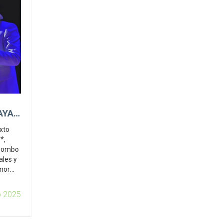
AYA
xto
*,
 Bombo
ales y
umor
ouTube
horas.
b 2025