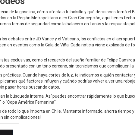
rodeos
cio de la gasolina, cómo afecta a tu bolsillo y qué decisiones tomó el 
ados en la Región Metropolitana o en Gran Concepción, aquí tienes fech
rimos temas de seguridad como la balacera en Lanús y la respuesta poli
 los debates entre JD Vance y el Vaticano, los conflictos en el aeropuer
gen en eventos como la Gala de Viña. Cada noticia viene explicada de 
stas exclusivas, como el recuerdo del sueño familiar de Felipe Camiroa
o presentado con un tono cercano, sin tecnicismos que compliquen la 
tas prácticas. Cuando haya cortes de luz, te indicamos a quién contactar
explicamos qué factores influyen y cuándo podrías volver a ver una rebaja
sin pasar horas buscando datos.
itan la búsqueda interna. Así puedes encontrar rápidamente lo que busc
a" o "Copa América Femenina".
to de todo lo que importa en Chile. Mantente informado, ahorra tiempo y
ión sin complicaciones!