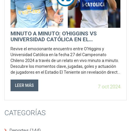
MINUTO A MINUTO: O'HIGGINS VS
UNIVERSIDAD CATÓLICA EN EL
CAMPEONATO CHILENO 2024
Revive el emocionante encuentro entre O'Higgins y
Universidad Católica en la fecha 27 del Campeonato
Chileno 2024 a través de un relato en vivo minuto a minuto.
Descubre los momentos clave, jugadas, goles y actuación
de jugadores en el Estadio El Teniente sin revelación directa
del resultado final que sugiere una derrota de O'Higgins. Un
acercamiento detallado de la acción en tiempo real de este
LEER MÁS
7 oct 2024
enfrentamiento futbolístico.
CATEGORÍAS
Deportes
(144)