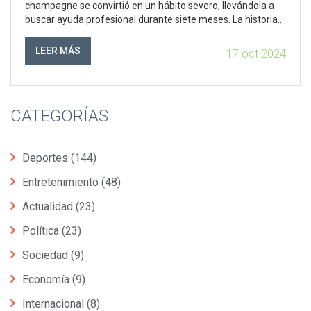
champagne se convirtió en un hábito severo, llevándola a
buscar ayuda profesional durante siete meses. La historia
de Perrot subraya la importancia de enfrentar y combatir el
abuso de sustancias con valentía y decisión.
LEER MÁS
17 oct 2024
CATEGORÍAS
Deportes
(144)
Entretenimiento
(48)
Actualidad
(23)
Política
(23)
Sociedad
(9)
Economía
(9)
Internacional
(8)