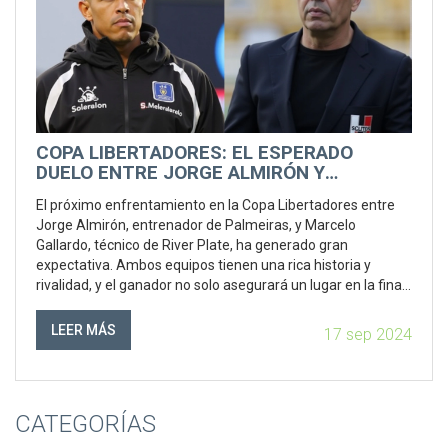
COPA LIBERTADORES: EL ESPERADO
DUELO ENTRE JORGE ALMIRÓN Y
MARCELO GALLARDO
El próximo enfrentamiento en la Copa Libertadores entre
Jorge Almirón, entrenador de Palmeiras, y Marcelo
Gallardo, técnico de River Plate, ha generado gran
expectativa. Ambos equipos tienen una rica historia y
rivalidad, y el ganador no solo asegurará un lugar en la final,
sino también importantes recompensas económicas. Este
duelo promete ser un encuentro apasionante en el fútbol
LEER MÁS
17 sep 2024
sudamericano.
CATEGORÍAS