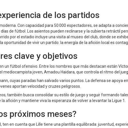
experiencia de los partidos
ya moderna. Con capacidad para 50 000 espectadores, se adapta a concie
ías de fútbol. Los asientos pueden reclinarse y la cubierta retráctil pe
ecorrido por el estadio incluye una visita al museo del club, donde se exhib
 la oportunidad de vivir un partido: la energía de la afición local es contag
es clave y objetivos
en un fútbol ofensivo. Entre los nombres que más destacan están Vícto
 el mediocampista joven, Amadou Haidara, que controla el ritmo del jueg
umann, cuyas paradas han salvado varios puntos. La defensa se apoya en
óvenes aportan velocidad y cruzes peligrosos.
peos; también busca consolidar su estilo de juego y seguir formando tale
la afición y mantiene viva la esperanza de volver a levantar la Ligue 1.
 los próximos meses?
 ten en cuenta que Lille tiene una plantilla equilibrada: juventud, experi