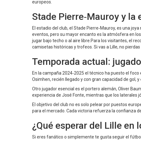
europeos.
Stade Pierre‑Mauroy y la 
El estadio del club, el Stade Pierre‑Mauroy, es una jo
eventos, pero su mayor encanto es la atmósfera en los d
jugar bajo techo o al aire libre.Para los visitantes, el r
camisetas históricas y trofeos. Si vas a Lille, no pierdas
Temporada actual: jugador
En la campaña 2024‑2025 el técnico ha puesto el foco 
Osimhen, recién llegado y con gran capacidad de gol, y
Otro jugador esencial es el portero alemán, Oliver Ba
experiencia de José Fonte, mientras que los laterales j
El objetivo del club no es solo pelear por puestos euro
para el mercado. Cada victoria refuerza la confianza de 
¿Qué esperar del Lille en
Si eres fanático o simplemente te gusta seguir el fútbol,