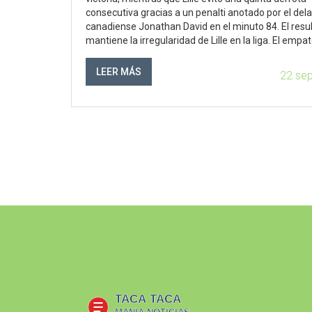
consecutiva gracias a un penalti anotado por el del
canadiense Jonathan David en el minuto 84. El resu
mantiene la irregularidad de Lille en la liga. El empat
PSG en Reims añade complejidad a la tabla clasifica
ya que perdieron una oportunidad para avanzar.
LEER MÁS
22 se