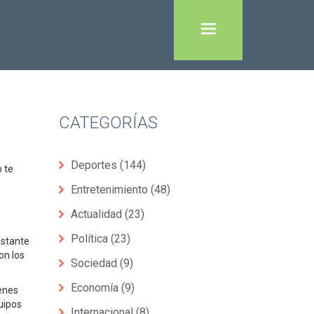
CATEGORÍAS
1
Deportes
(144)
o te
Entretenimiento
(48)
Actualidad
(23)
Política
(23)
nstante
on los
Sociedad
(9)
Economía
(9)
venes
uipos
Internacional
(8)