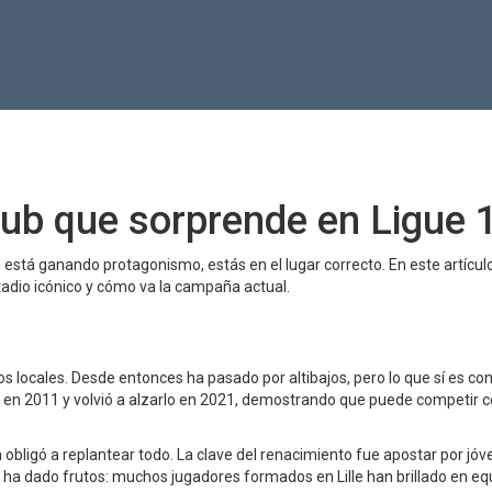
 club que sorprende en Ligue 
é está ganando protagonismo, estás en el lugar correcto. En este artícul
tadio icónico y cómo va la campaña actual.
pos locales. Desde entonces ha pasado por altibajos, pero lo que sí es co
ue 1 en 2011 y volvió a alzarlo en 2021, demostrando que puede competir c
n obligó a replantear todo. La clave del renacimiento fue apostar por jó
 ha dado frutos: muchos jugadores formados en Lille han brillado en eq