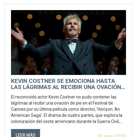
KEVIN COSTNER SE EMOCIONA HASTA
LAS LÁGRIMAS AL RECIBIR UNA OVACIÓN
DE PIE EN EL FESTIVAL DE CANNES POR
El reconocido actor Kevin Costner no pudo contener las
SU NUEVA PELÍCULA 'HORIZON: AN
lágrimas al recibir una ovación de pie en el Festival de
AMERICAN SAGA'
Cannes por su última película como director, 'Horizon: An
American Saga'. El drama de cuatro partes, que explora la
colonización del oeste americano durante la Guerra Civil,
generó una respuesta muy positiva del público.
LEER MÁS
21 may 2024