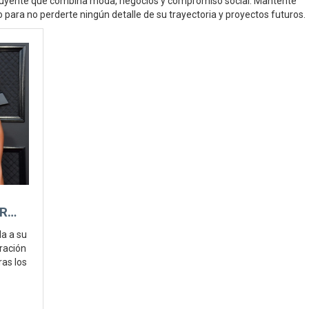
nfluyente que combina moda, negocios y compromiso social. Mantente
para no perderte ningún detalle de su trayectoria y proyectos futuros.
ER
da a su
aración
ras los