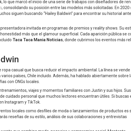
 lo que marcó el inicio de una serie de trabajos con diseñadores de re
a
, consolidando su posición entre las modelos más solicitadas. En 2020
uchos siguen buscando “Hailey Baldwin” para encontrar su historial ante
 presentadora invitada en programas de premios y reality shows. Su est
 honestidad más que el glamour superficial. Cada aparición pública se c
ncluido
Taca Taca Mania Noticias
, donde cubrimos los eventos más re
ldwin
 ropa casual que busca reducir el impacto ambiental. La línea se vende
n varios países, Chile incluido. Además, ha hablado abiertamente sobre l
ñas con ONGs locales.
trenamientos, viajes y momentos familiares con Justin y sus hijos. Sus
as de cuidado personal que muchos lectores encuentran útiles. Si buscas e
en Instagram y TikTok.
n eventos locales como desfiles de moda o lanzamientos de productos es
ás reseñas de su estilo, análisis de sus colaboraciones y entrevistas