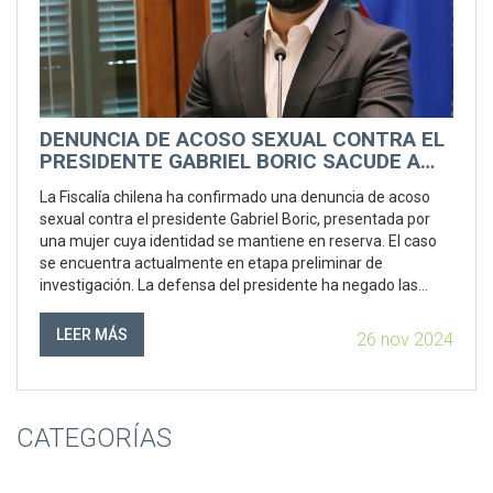
DENUNCIA DE ACOSO SEXUAL CONTRA EL
PRESIDENTE GABRIEL BORIC SACUDE A
CHILE
La Fiscalía chilena ha confirmado una denuncia de acoso
sexual contra el presidente Gabriel Boric, presentada por
una mujer cuya identidad se mantiene en reserva. El caso
se encuentra actualmente en etapa preliminar de
investigación. La defensa del presidente ha negado las
acusaciones y asegura que son infundadas, alegando que
fue la denunciante quien hostigó a Boric durante un tiempo
LEER MÁS
26 nov 2024
prolongado.
CATEGORÍAS