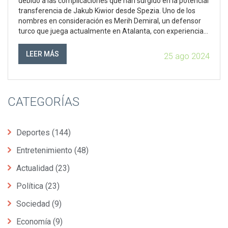
debido a las complicaciones que han surgido en la potencial
transferencia de Jakub Kiwior desde Spezia. Uno de los
nombres en consideración es Merih Demiral, un defensor
turco que juega actualmente en Atalanta, con experiencia
en la Serie A y la selección nacional turca.
LEER MÁS
25 ago 2024
CATEGORÍAS
Deportes
(144)
Entretenimiento
(48)
Actualidad
(23)
Política
(23)
Sociedad
(9)
Economía
(9)