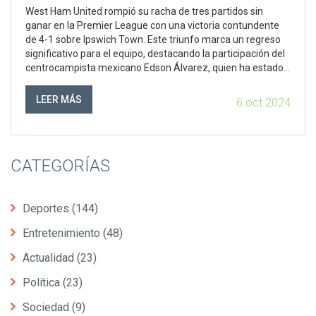
RENOVADAS
West Ham United rompió su racha de tres partidos sin
ganar en la Premier League con una victoria contundente
de 4-1 sobre Ipswich Town. Este triunfo marca un regreso
significativo para el equipo, destacando la participación del
centrocampista mexicano Edson Álvarez, quien ha estado
bajo escrutinio por su desempeño. La victoria no solo
levanta la moral del equipo, sino que también subraya su
LEER MÁS
6 oct 2024
determinación de recuperar su posición en la liga.
CATEGORÍAS
Deportes
(144)
Entretenimiento
(48)
Actualidad
(23)
Política
(23)
Sociedad
(9)