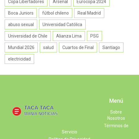
Copa Libertadores
Arsenal
Eurocopa 2024
Boca Juniors
fútbol chileno
Real Madrid
abuso sexual
Universidad Católica
Universidad de Chile
Alianza Lima
PSG
Mundial 2026
salud
Cuartos de Final
Santiago
electricidad
Menú
Sobre
Nosotros
Términos de
Servicio