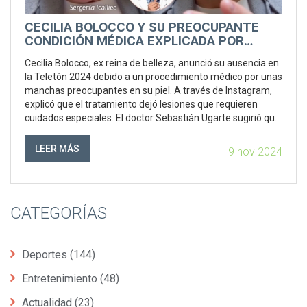
CECILIA BOLOCCO Y SU PREOCUPANTE
CONDICIÓN MÉDICA EXPLICADA POR
DOCTOR UGARTE
Cecilia Bolocco, ex reina de belleza, anunció su ausencia en
la Teletón 2024 debido a un procedimiento médico por unas
manchas preocupantes en su piel. A través de Instagram,
explicó que el tratamiento dejó lesiones que requieren
cuidados especiales. El doctor Sebastián Ugarte sugirió que
su condición podría vincularse a lesiones precancerosas,
destacando la importancia de biopsias ante manchas
LEER MÁS
9 nov 2024
sospechosas, especialmente tras exposición solar. Esta
situación ha llevado a Bolocco a priorizar su salud.
CATEGORÍAS
Deportes
(144)
Entretenimiento
(48)
Actualidad
(23)